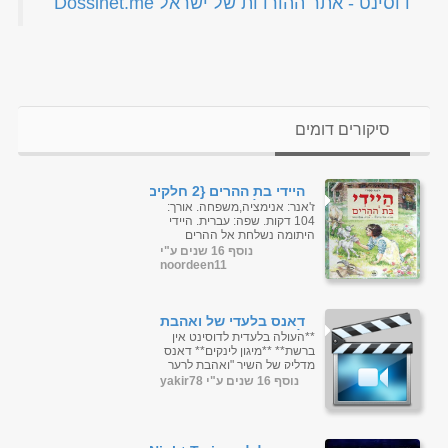
‏דוסינט - אתר ההורדות של ישראל Dossinet.me‏
סיקורים דומים
היידי בת ההרים {2 חלקים}
מדובב לעברית
ז'אנר: אנימציה,משפחה. אורך:
104 דקות. שפה: עברית. היידי
היתומה נשלחת אל ההרים
בכדי לחיות עם סבא הרגזן
נוסף 16 שנים ע"י
והחמוץ פנים אשר מעולם לא
noordeen11
הכירה, ...
דאנס בלעדי של ואהבת
לרעך כמוך (חם) רק
**העולה בלעדית לדוסינט אין
בדוסינט
ברשת** **מיגון לינקים** דאנס
מדליק של השיר "ואהבת לרעך
כמוך" וממוקסס עם השיר "קול
נוסף 16 שנים ע"י yakir78
ד...