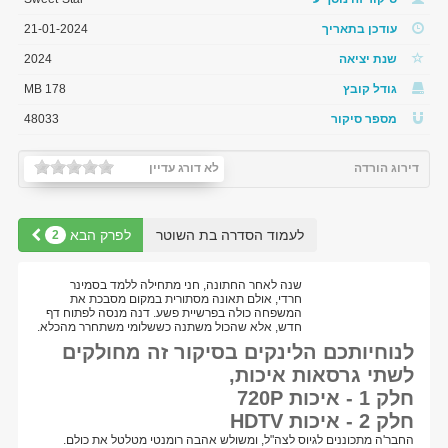
עודכן בתאריך
21-01-2024
שנת יציאה
2024
גודל קובץ
178 MB
מספר סיקור
48033
דירוג הורדה
לא דורג עדיין
לעמוד הסדרה בת השוטר
לפרק הבא
2
שנה לאחר החתונה, חני מתחילה ללמד בסמינר
חרדי, אולם תאונה מסתורית במקום מסבכת את
המשפחה כולה בפרשיית פשע. דנה מנסה לפתוח דף
חדש, אלא שהכול משתנה כששלומי משתחרר מהכלא.
לנוחיותכם הלינקים בסיקור זה מחולקים
לשתי גרסאות איכות,
חלק 1 - איכות 720P
חלק 2 - איכות HDTV
החבר'ה מתכוננים לגיוס לצה"ל, ומשולש אהבה רומנטי מטלטל את כולם.