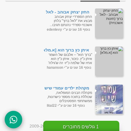
החזן יצחק אבוהב - לאל
ברוך (חזנות אשכנזית)
החזן הספרדי יצחק אבוהב
מבצע את "לאל ברוך" בלחן
אשכנזי-ספרדי נהנתם תגיבו...
...
נוסף 16 שנים ע"י edenlevy
איתן כץ ברוך הוא [א.מלא]
"ברוך הוא" – אלבום של השמר
איתן כ"ץ. כזכור, איתן כ"ץ הוא
אחיו של שלמה כ"ץ- זה ש'גילה'
את ניגון הנש...
נוסף 16 שנים ע"י hananson
מקהלת ילדים עמודי שיש -
ברוך הגבר
מקהלת הבנים המופלאה,
שכוללת בתוכה מספר כישרונות,
ממשתתפי הפסטיבלים
החסידיים בארצות הברית
נוסף 16 שנים ע"י lital22
בעבר. אלבום שני של מקהלת
ילדים עמודי שיש <...
כל הזכויות שמורות לדוסינט © 2009-2026
1
גולשים מחוברים