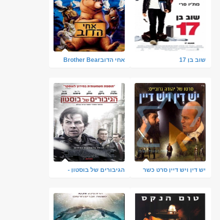
שוב בן 17
אחי הדובBrother Bear
[דיבוב עברי] DVDRip
יש דין ויש דיין סרט כשר
הגיבורים של בוסטון -
תרגום מובנה