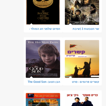
שר הטבעות 3 (שיבת
הסיוט שלפני חג המולד -
המלך) ת.מ. העלאה שלי
תרגום מובנה
קשרים פרומים - סרט
הבן הטוב- The Good Son
לנשים ונערות בלעדי
[ת.מ] בלעדי