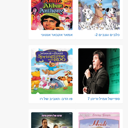
כלבים וגנבים 2-
אמאר אקבאר אנטוני
ההרפתקה של פאטש
בלונדון- מדובב
ספיישל אמיל זריהן 7
פו הדב- האביב של רו
אלבומים
מדובב