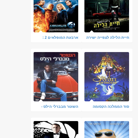
חיית הלילה לצפייה ישירה
ארבעת המופלאים 2 :
- Nightcrawler 2014
עלייתו של הגולש הכסוף
סוד הממלכה הקסומה
השוטר מבברלי הילס -
מדובב & צפייה ישירה
Beverly Hills Cop - תרגום
מובנה