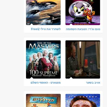
טום וג'רי: הטבעת הקסומה
לשחרר את ווילי 2\Free
מדובב
Willy - תרגום מובנה -
איכות 720p.WEB
אויב בשער
מוצארט - האוסף השלם
Mozart - 100 Supreme
Classical Masterpieces:
Rise of the Masters