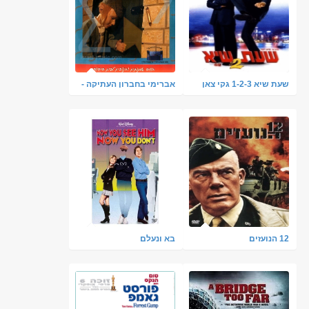
שעת שיא 1-2-3 גקי צאן
אברימי בחברון העתיקה -
וכריס טאקר
מופע בובות לילדים
12 הנועזים
בא ונעלם