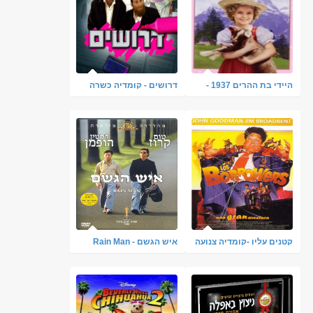
היידי בת ההרים 1937 -
דרושים - קומדיה כשרה
הסרט - תרגום מובנה
מבית ניסים ורטה
קטנים עליו -קומדיה צנועה
איש הגשם - Rain Man
ויפה