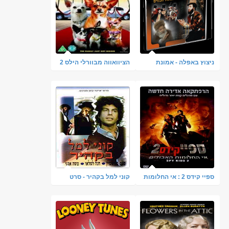
ניצוץ באפלה - אמונת
הציוואווה מבוורלי הילס 2
חכמים סרט כשר
2011
ספיי קידס 2 : אי החלומות
קוני למל בקהיר - סרט
האבודים Spy Kids 2:
נוסטלגי ונדיר
Island of Lost Dreams
DVDRip