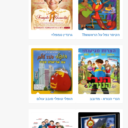
הקיסר נפל על הראשThe
גרנדין טמפל+
Emperor's New Groove
מדובב
הנרי הנורא - מדובב
הופלי טופלי סובב עולם
לעברית