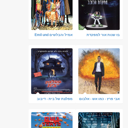
בז שנות אור למפקדת
אמיל והבלשים Emil und
הכוכב מדובב לעברית
die Detektive מדובב
[נדיר]
אבי פרץ - כמו אש - אלבום
מפלצת של בית - דיבוב
חדש ובלעדי
לעברית