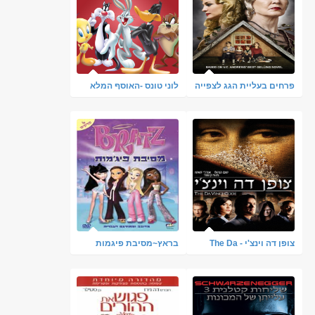
פרחים בעליית הגג לצפייה
לוני טונס -האוסף המלא
ישירה Flowers In The
מדובב עברית
Attic 2014
צופן דה וינצ'י - The Da
בראץ~מסיבת פיגמות
Vinci Code
[לבנות]