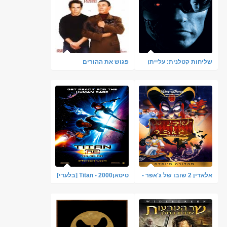
שליחות קטלנית: עלייתן
פגוש את ההורים
של המכונות (3)
אלאדין 2 שובו של ג'אפר -
טיטאןTitan - 2000 [בלעדי]
מדובב - Aladdin 2 - The
Return Of Jafar