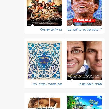
"המופע של טרומן"/ההיבט
הדילרים ישראלי
המוסרי
האידיוט המושלם
אתי אנקרי - בשירי רבי
יהודה הלוי