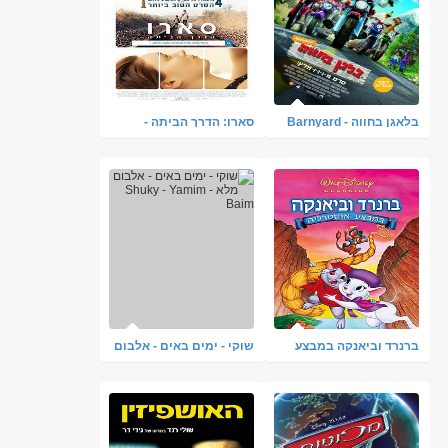
בלאגן בחווה - Barnyard
סארו: הדרך הביתה -
מדובב & צפייה ישירה
תרגום מובנה - BRRip
ברנרד וביאנקה במבצע
שוקי - ימים באים - אלבום
אוסטרליה מדובב & צפייה
מלא - Shuky - Yamim
ישירה
Baim