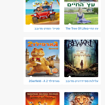
עץ החייםThe Tree Of Life
סטיץ'- הסרט מדובב
[2011] BRRip
DVDRip & צפייה ישירה
עלילות ספיידרוויק-מדובב
גארפילד 2 2Garfield - A
Tail Of Two Kitties דיבוב
עברי