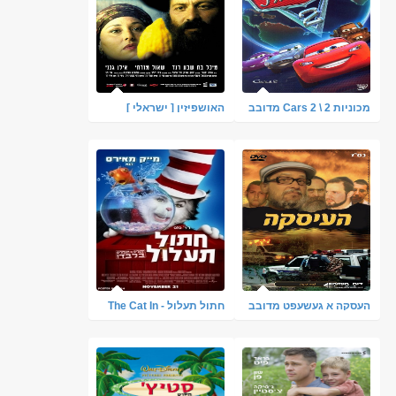
מכוניות 2 \ Cars 2 מדובב
האושפיזין [ ישראלי ]
לעברית
העסקה א געשעפט מדובב
חתול תעלול - The Cat In
(סרט כשר)
The Hat מדובב & צ.
ישירה