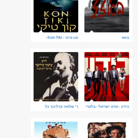
באזז
קון טיקי - Kon-Tiki -
תרגום מובנה - איכות
720P
כידון - סרט ישראלי -בלעדי
ר' שלמה קרליבך כל
- ראשונים ברשת - 720P
האלבומים