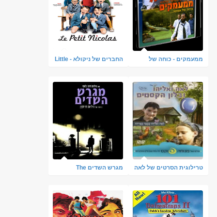
ממעמקים - כוחה של
החברים של ניקולא - Little
אמונה סרט כשר
Nicholas - [תרגום מובנה]
טרילוגית הסרטים של לאה
מגרש השדים The
ואליהו מנוחה פוקס בלעדי
Exorcist 1973 - DVDRip