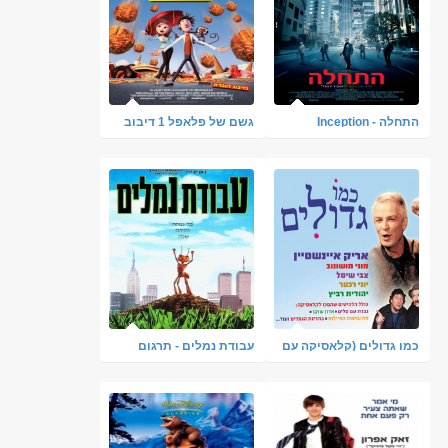
התחלה - Inception
גשם של פלאפל 1 דיבוב
ראשונים ברשת [כולל
עברי
צפייה ישירה]
כמו גדולים (קלאסיקה עם
עבודת נמלים - תרגום
אריק איינשטיין)
מובנה - איכות DVDRip