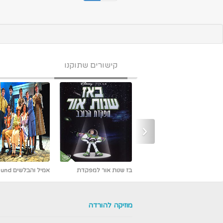
קישורים שתוקנו
‹
גשם של פלאפל 1 דיבוב
כמו גדולים (קלאסיקה עם
בז שנות אור למפקדת
אריק איינשטיין)
הכוכב מדובב לעברית
מוזיקה להורדה