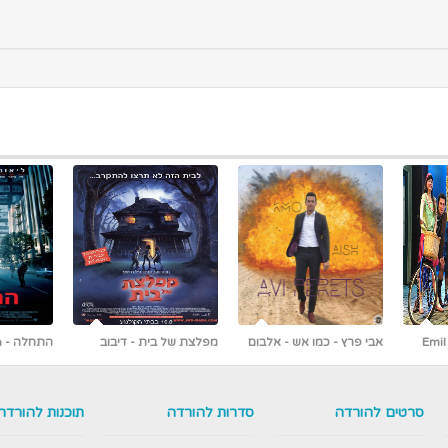
אמיל והבלשים Emil und
אבי פרץ - כמו אש - אלבום
מפלצת של בית - דיבוב
die Detektive מדובב [נדיר]
חדש ובלעדי
לעברית
סרטים להורדה
סדרות להורדה
תוכנות להורדה