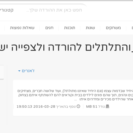
קטגורי
משחקים
שונות
תוכנות
חגים
שאלות נפוצות
התלתלים להורדה ולצפייה יש
ז'אנרים
חיד שבדמות עצמו (וגם היחיד שאיננו מתולתל), ועוד שלושה חברים, מצחיקים
קים ונהנים, תוך שהם פונים לילדים בבית וקוראים להם להשתתף איתם בצחוק
חר שהילדים מכירים ומזדהים איתו ...
גודל
51 MB
נוסף בתאריך
2016-03-28 19:50:13