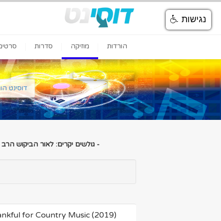
נגישות
הורדות
מוזיקה
סדרות
סרטים
דוסינט הו
- גולשים יקרים: לאור הביקוש הרב
e Owens - Thankful for Country Music (2019