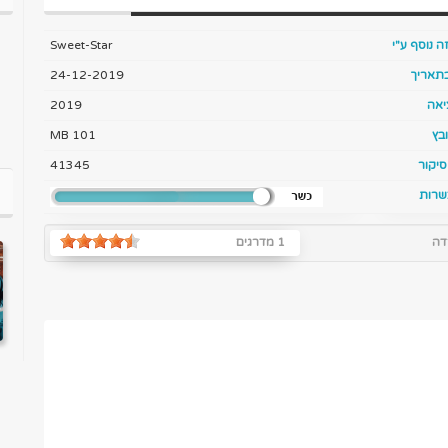
ה נוסף ע"י
Sweet-Star
בתאריך
24-12-2019
יאה
2019
בץ
101 MB
יקור
41345
שרות
דה
1 מדרגים