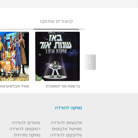
קישורים שתוקנו
‹
אמיל והבלשים Emil und
אבי פרץ - כמו אש -
die Detektive מדובב [נדיר]
חדש ובלעדי
מוזיקה להורדה
אלבומים להורדה
סינגלים להורדה
ספיישל אלבומים
רמיקסים להורדה
פלייבקים להורדה
מוזיקה מזרחית