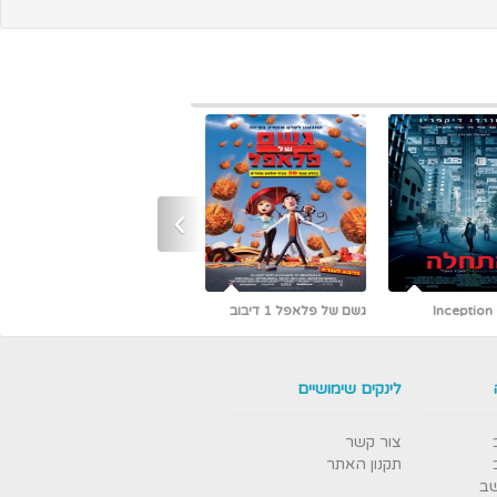
›
גשם של פלאפל 1 דיבוב
כמו גדולים (קלאסיקה עם
אריק איינשטיין)
לינקים שימושיים
צור קשר
תקנון האתר
שב