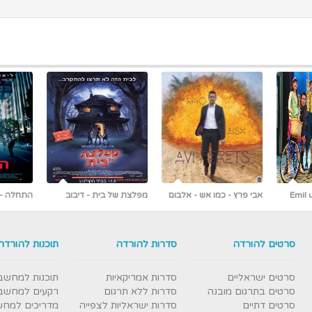
 אלבום
מפלצת של בית - דיבוב
התחלה - Inception
לעברית
ראשונים ברשת [כולל צפייה
עברי
ישירה]
סרטים להורדה
סדרות להורדה
תוכנות להורדה
סרטים ישראליים
סדרות אמריקאיות
תוכנות למחשב
סרטים בתרגום מובנה
סדרות ללא תרגום
רקעים למחשב
סרטים דתיים
סדרות ישראליות לצפייה
מדריכים למח