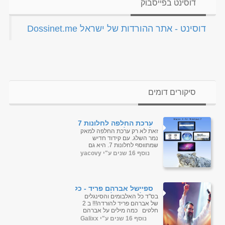
דוסינט בפייסבוק
‏דוסינט - אתר ההורדות של ישראל Dossinet.me‏
סיקורים דומים
ערכת החלפה לחלונות 7
למצב של MAC OS X 32
זאת לא רק ערכת החלפה למאק
BITS נמר השלג|לינק יחיד
נמר השלג. עם קידוד חדיש
בלבד
שמתווסף לחלונות 7, היא גם
מתנהגת כמו נמר השלג. לא עוד
נוסף 16 שנים ע"י yacovy
מגבלות זיכרון של למעלה
מ-2GB ו...
ספיישל אברהם פריד - כל
האלבומים בלעדי
בס"ד כל האלבומים והסינגלים
של אברהם פריד להורדה!!! ב 2
חלקים כמה מילים על אברהם
פריד: (מתוך "וי...
נוסף 16 שנים ע"י Galixx