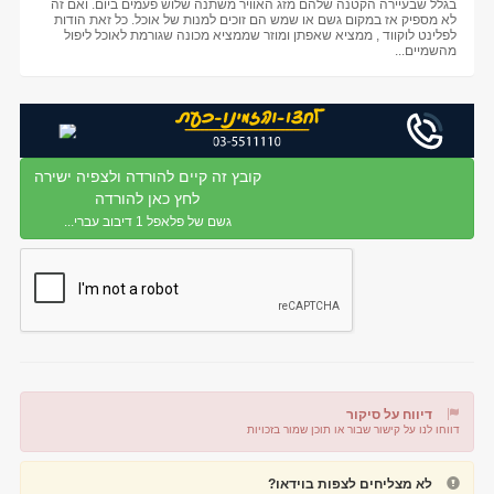
בגלל שבעיירה הקטנה שלהם מזג האוויר משתנה שלוש פעמים ביום. ואם זה
לא מספיק אז במקום גשם או שמש הם זוכים למנות של אוכל. כל זאת הודות
לפלינט לוקווד , ממציא שאפתן ומוזר שממציא מכונה שגורמת לאוכל ליפול
מהשמיים...
קובץ זה קיים להורדה ולצפיה ישירה
לחץ כאן להורדה
גשם של פלאפל 1 דיבוב עברי...
דיווח על סיקור
דווחו לנו על קישור שבור או תוכן שמור בזכויות
דיווח על קישור שבור
דיווח על תוכן מפר זכויות
לא מצליחים לצפות בוידאו?