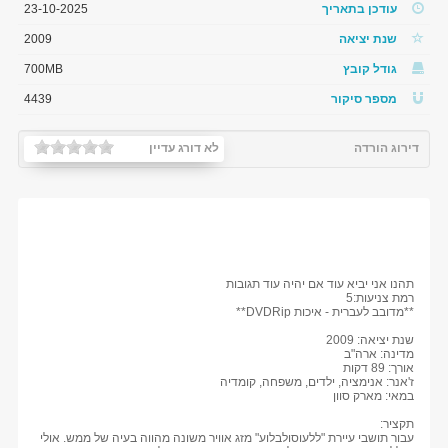
עודכן בתאריך
23-10-2025
שנת יציאה
2009
גודל קובץ
700MB
מספר סיקור
4439
דירוג הורדה
לא דורג עדיין
תהנו אני יביא עוד אם יהיה עוד תגובות
רמת צניעות:5
**מדובב לעברית - איכות DVDRip**
שנת יציאה: 2009
מדינה: ארה"ב
אורך: 89 דקות
ז'אנר: אנימציה, ילדים, משפחה, קומדיה
במאי: מארק סוון
תקציר:
עבור תושבי עיירת "ללעוסולבלוע" מזג אוויר משונה מהווה בעיה של ממש. אולי