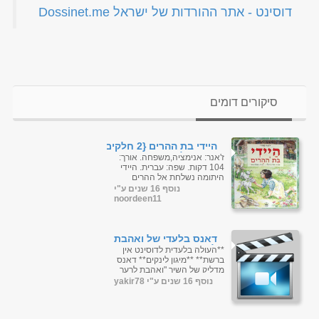
‏דוסינט - אתר ההורדות של ישראל Dossinet.me‏
סיקורים דומים
היידי בת ההרים {2 חלקים}
מדובב לעברית
ז'אנר: אנימציה,משפחה. אורך:
104 דקות. שפה: עברית. היידי
היתומה נשלחת אל ההרים
בכדי לחיות עם סבא הרגזן
נוסף 16 שנים ע"י
והחמוץ פנים אשר מעולם לא
noordeen11
הכירה, ...
דאנס בלעדי של ואהבת
לרעך כמוך (חם) רק
**העולה בלעדית לדוסינט אין
בדוסינט
ברשת** **מיגון לינקים** דאנס
מדליק של השיר "ואהבת לרעך
כמוך" וממוקסס עם השיר "קול
נוסף 16 שנים ע"י yakir78
ד...