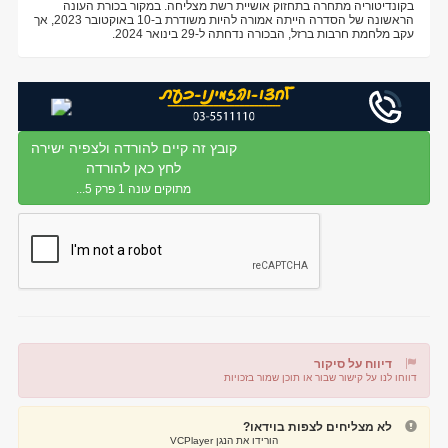
בקונדיטוריה מתחרה בתחזוק אושיית רשת מצליחה. במקור בכורת העונה
הראשונה של הסדרה הייתה אמורה להיות משודרת ב-10 באוקטובר 2023, אך
עקב מלחמת חרבות ברזל, הבכורה נדחתה ל-29 בינואר 2024.
קובץ זה קיים להורדה ולצפיה ישירה
לחץ כאן להורדה
מתוקים עונה 1 פרק 5...
דיווח על סיקור
דווחו לנו על קישור שבור או תוכן שמור בזכויות
דיווח על קישור שבור
דיווח על תוכן מפר זכויות
לא מצליחים לצפות בוידאו?
הורידו את הנגן VCPlayer