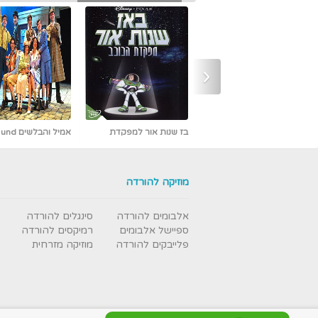
‹
אמיל והבלשים Emil und
אבי פרץ - כמו אש -
die Detektive מדובב [נדיר]
חדש ובלעדי
מוזיקה להורדה
אלבומים להורדה
סינגלים להורדה
ספיישל אלבומים
רמיקסים להורדה
פלייבקים להורדה
מוזיקה מזרחית
עבודת נמלים - תרגום מובנה
- איכות DVDRip