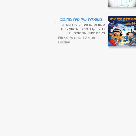
'סימני דרך'. ...
משאלה של פיה מדובב
לעברית Patoruzito 2004
פטורוסיטו נועד להיות מנהיג
- DVDRip
דגול בקרב שבט הטאואלצ'ס
בארגנטינה, אך קודם עליו
לעבור שלושה מבחנים שיוכיחו
נוסף 12 שנים ע"י Eliran
את קלות רגליו, את אומץ לבו
Gozlan
ואת ...