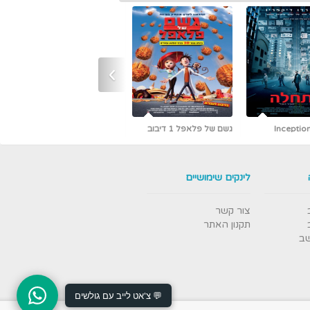
›
גשם של פלאפל 1 דיבוב
כמו גדולים (קלאסיקה עם
אריק איינשטיין)
לינקים שימושיים
צור קשר
תקנון האתר
שב
💬 צ'אט לייב עם גולשים