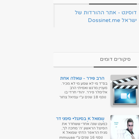
‏דוסינט - אתר ההורדות של
ישראל Dossinet.me‏
סיקורים דומים
הרב פירר - שאלה אחת
קטנה
בס"ד מי לא שמע מי לא מכיר.
מעניין מרגש ואמיתי הרב
אלימלך פירר, יהודי חרדי בן
54, מייעץ בתחום הרפואה
נוסף 18 שנים ע"י עמיאל צחור
מזה 30 שנה. זהו סיפור על
צורך בר...
שמואל K בסינגל• סימני דרך
(היפ הופ)
כמעט שנה אחרי ששחרר את
הסינגל הראשון 'ה' מחכה לך',
מגיח הראפר הדתי שמואל K
(קורייב) עם סינגל שני וקיצבי
נוסף 16 שנים ע"י mmuuaa