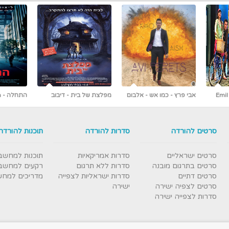
 אלבום
מפלצת של בית - דיבוב
התחלה - Inception
לעברית
ראשונים ברשת [כולל צפייה
עברי
ישירה]
סרטים להורדה
סדרות להורדה
תוכנות להורדה
סרטים ישראליים
סדרות אמריקאיות
תוכנות למחשב
סרטים בתרגום מובנה
סדרות ללא תרגום
רקעים למחשב
סרטים דתיים
סדרות ישראליות לצפייה
מדריכים למח
סרטים לצפיה ישירה
ישירה
סדרות לצפייה ישירה