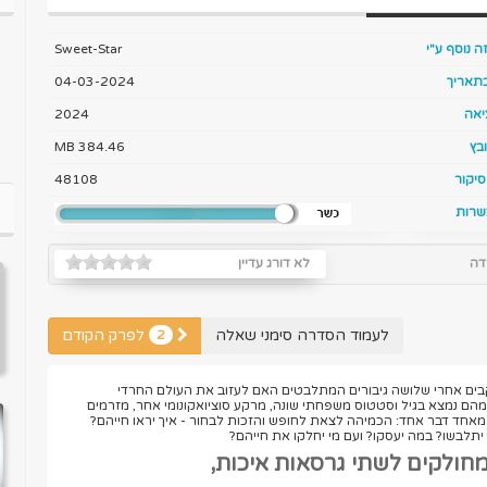
ה נוסף ע"י
Sweet-Star
בתאריך
04-03-2024
יאה
2024
בץ
384.46 MB
יקור
48108
שרות
דה
לא דורג עדיין
לעמוד הסדרה סימני שאלה
לפרק הקודם
2
קבים אחרי שלושה גיבורים המתלבטים האם לעזוב את העולם החרדי
הם נמצא בגיל וסטטוס משפחתי שונה, מרקע סוציואקונומי אחר, מזרמים
 מאחד דבר אחד: הכמיהה לצאת לחופש והזכות לבחור - איך יראו חייהם?
ך יתלבשו? במה יעסקו? ועם מי יחלקו את חייהם?
מחולקים לשתי גרסאות איכות,