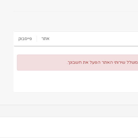
אתר
פייסבוק
 משלל שירותי האתר הפעל את חשבונך.