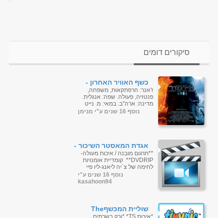
סיקורים דומים
כשף האוויר האחרון -
DVDRip - תרגום מובנה
ז'אנר: הרפתקאות, משפחה,
פנטזיה, פעולה. שפה: אנגלית.
מדינה: ארה"ב. במאי: מ. נייט
שאמאליאן. שחקנים: מ. נייט
נוסף 16 שנים ע"י מנימן
שאמאליאן, דב פאטל, ...
אגדת המאסטר השיכור -
**תרגום מובנה / איכות מעולה-
DVDRIP** קומדיית אומנויות
לחימה של צ`יה ליאנג-ליו פיי
הונג הצעיר (ג`קי צ`אן, שעת
נוסף 16 שנים ע"י
שיא) נקלע למריבה בין...
kasahoon94
שוליית המכשףThe
Sorcerer's Apprentice
*איכות TS* *ורק בשרתים