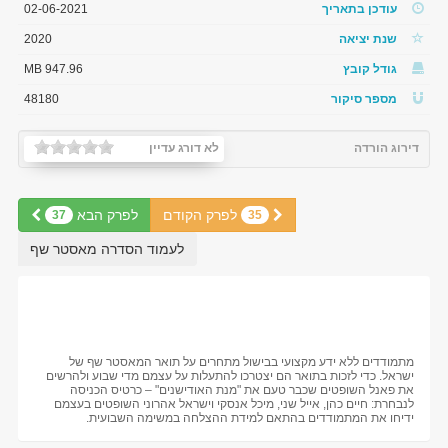
עודכן בתאריך
02-06-2021
שנת יציאה
2020
גודל קובץ
947.96 MB
מספר סיקור
48180
דירוג הורדה
לא דורג עדיין
לפרק הקודם
לפרק הבא
37
35
לעמוד הסדרה מאסטר שף
מתמודדים ללא ידע מקצועי בבישול מתחרים על תואר המאסטר שף של
ישראל. כדי לזכות בתואר הם יצטרכו להתעלות על עצמם מדי שבוע ולהרשים
את פאנל השופטים שכבר טעם את "מנת האודישנים" – כרטיס הכניסה
לנבחרת: חיים כהן, אייל שני, מיכל אנסקי וישראל אהרוני השופטים בעצמם
ידיחו את המתמודדים בהתאם למידת ההצלחה במשימה השבועית.