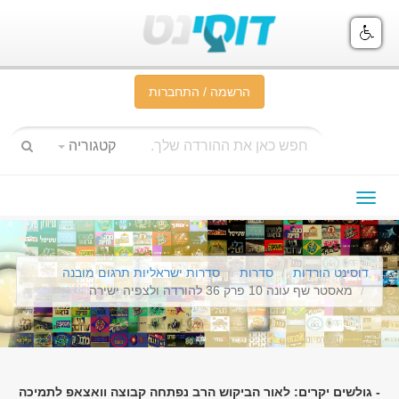
הרשמה / התחברות
קטגוריה
תפריט
ניווט
דוסינט הורדות
סדרות
סדרות ישראליות תרגום מובנה
מאסטר שף עונה 10 פרק 36 להורדה ולצפיה ישירה
- גולשים יקרים: לאור הביקוש הרב נפתחה קבוצה וואצאפ לתמיכה