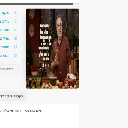
סיקור ז
עודכן 
שנת יצ
גודל קו
מספר ס
רמת כ
דירוג הור
לעמוד הסדרה 
חיים כהן מארח את יוני בלוך