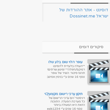
‏דוסינט - אתר ההורדות של
ישראל Dossinet.me‏
סיקורים דומים
עופר הלוי שום בלע שלו
רמיקס אדיר בלעדי ברשת
**העולה בלעדית לדוסינט
(חובה)
רמיקס/חפלה** !מיגוון שרתים!
תהנו! סיקור: השיר של עופר
הלוי בחידוש מפציץ שאין כמהו!
נוסף 16 שנים ע"י בנימין אמינוב
ע-נ-ק!! בלע...
תיקון ערכי רישום מקצועי|PC
Tools Registry Mechanic
רגיסטרי הם ערכי הרישום של
10.0.0.126
כל מערכת הפעלה. התוכנה
הזאת היא המעולה ביותר
מסוגה לניקוי ערכי הרישום
נוסף 16 שנים ע"י eslk1234