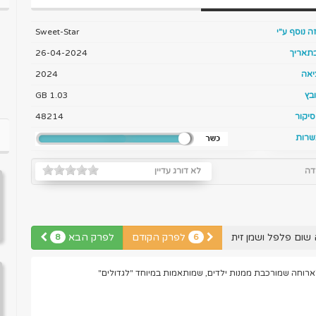
ה נוסף ע"י
Sweet-Star
בתאריך
26-04-2024
יאה
2024
בץ
1.03 GB
יקור
48214
שרות
דה
לא דורג עדיין
שום פלפל ושמן זית
לפרק הקודם
לפרק הבא
8
6
 לארוחה שמורכבת ממנות ילדים, שמותאמות במיוחד "לגדולים"