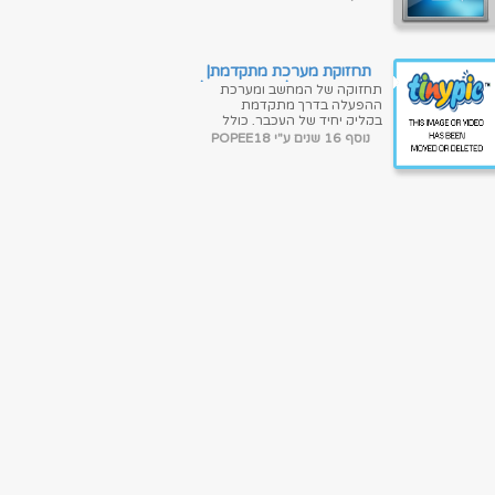
הלא טובים, איחוי שלהם,
אופטימיזציה של המח...
תחזוקת מערכת מתקדמת|
גרסה חדשה|רישום והפעלה
תחזוקה של המחשב ומערכת
אוטומטיים
ההפעלה בדרך מתקדמת
בקליק יחיד של העכבר, כולל
ממשק בעברית. כדי להפוך את
נוסף 16 שנים ע"י POPEE18
הממשק והתפריטים לעברית
מלאה, יש להיכנס ...