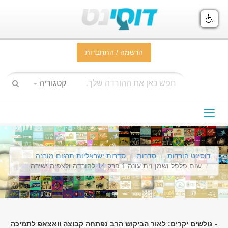
הרשמה / התחברות
קטגוריה
תפריט
ניווט
דוסינט הורדות
סדרות
סדרות ישראליות תרגום מובנה
שום פלפל ושמן זית עונה 1 פרק 14 להורדה ולצפיה ישירה
- גולשים יקרים: לאור הביקוש הרב נפתחה קבוצה וואצאפ לתמיכה