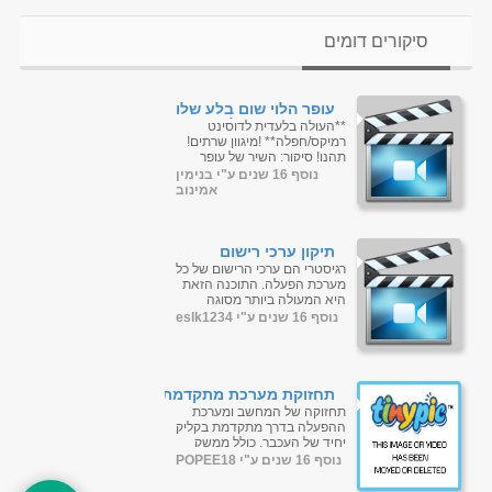
סיקורים דומים
עופר הלוי שום בלע שלו
רמיקס אדיר בלעדי ברשת
**העולה בלעדית לדוסינט
(חובה)
רמיקס/חפלה** !מיגוון שרתים!
תהנו! סיקור: השיר של עופר
הלוי בחידוש מפציץ שאין כמהו!
נוסף 16 שנים ע"י בנימין
ע-נ-ק!! בלע...
אמינוב
תיקון ערכי רישום
מקצועי|PC Tools
רגיסטרי הם ערכי הרישום של כל
Registry Mechanic
מערכת הפעלה. התוכנה הזאת
10.0.0.126
היא המעולה ביותר מסוגה
לניקוי ערכי הרישום הלא טובים,
נוסף 16 שנים ע"י eslk1234
איחוי שלהם, אופטימיזציה של
המח...
תחזוקת מערכת מתקדמת|
גרסה חדשה|רישום
תחזוקה של המחשב ומערכת
והפעלה אוטומטיים
ההפעלה בדרך מתקדמת בקליק
יחיד של העכבר, כולל ממשק
בעברית. כדי להפוך את הממשק
נוסף 16 שנים ע"י POPEE18
והתפריטים לעברית מלאה, יש
להיכנס ...