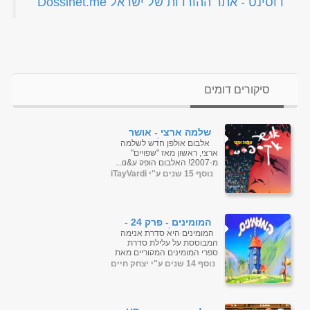
‏דוסינט - אתר ההורדות של ישראל Dossinet.me‏
סיקורים דומים
שלמה ארצי - אושר
אקספרס אלבום
אלבום אולפן חדש לשלמה
ארצי, ראשון מאז "שפויים"
מ-2007! האלבום הופק ע&q...
נוסף 15 שנים ע"י iTayVardi
המומינים - פרק 24 -
געגועים לסנופקין
המומינים היא סדרת אנימה
המבוססת על עלילת סדרת
ספרי המומינים המקוריים מאת
טובה ינסון. המומינים הם יצורים
נוסף 14 שנים ע"י יצחק חיים
חביבים הגרים ב"עמ...