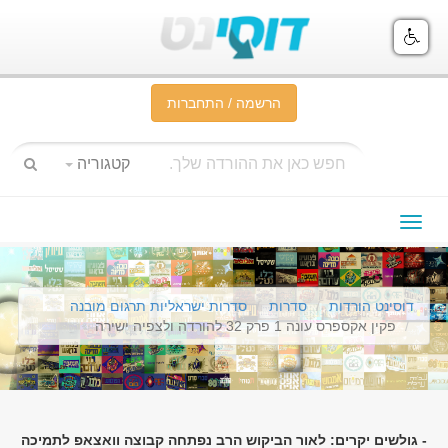
הרשמה / התחברות
קטגוריה
תפריט
ניווט
דוסינט הורדות
סדרות
סדרות ישראליות תרגום מובנה
פקין אקספרס עונה 1 פרק 32 להורדה ולצפיה ישירה
- גולשים יקרים: לאור הביקוש הרב נפתחה קבוצה וואצאפ לתמיכה