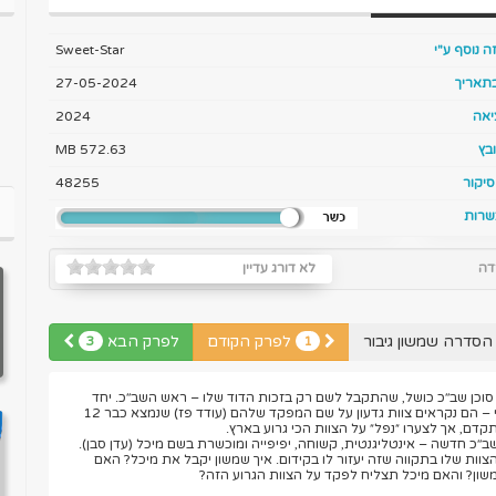
ה נוסף ע"י
Sweet-Star
בתאריך
27-05-2024
יאה
2024
בץ
572.63 MB
יקור
48255
שרות
דה
לא דורג עדיין
הסדרה שמשון גיבור
לפרק הקודם
לפרק הבא
3
1
וא סוכן שב׳׳כ כושל, שהתקבל לשם רק בזכות הדוד שלו – ראש השב׳׳כ. יחד
עם אלקנה (אוראל צברי) ואתי – הם נקראים צוות גדעון על שם המפקד שלהם (עודד פז) שנמצא כבר 12
קדם, אך לצערו ״נפל״ על הצוות הכי גרוע בארץ.
׳׳כ חדשה – אינטליגנטית, קשוחה, יפיפייה ומוכשרת בשם מיכל (עדן סבן).
וות שלו בתקווה שזה יעזור לו בקידום. איך שמשון יקבל את מיכל? האם
שון? והאם מיכל תצליח לפקד על הצוות הגרוע הזה?