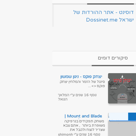
‏דוסינט - אתר ההורדות של
ישראל Dossinet.me‏
סיקורים דומים
יצחק פוקס - ניגון שמשון
סינגל של הזמר והמלחין יצחק
פוקס <> ...
נוסף 16 שנים ע"י המלאך
הגואל
Mount and Blade |
היסטוריה של הגיבור
משחק תפקידים בגרפיקה
משופרת ביותר , אתם צבא
שצריך לנצח ולקבל את
התהילה אתם נילחמים
נוסף 16 שנים ע"י shimonh