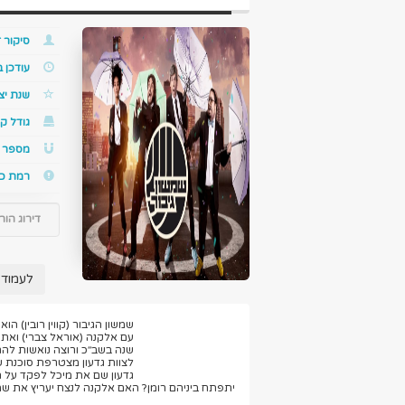
סיקור ז
עודכן 
שנת יצ
גודל קו
מספר ס
רמת כ
דירוג הור
לעמוד 
שמשון הגיבור (קווין רובין) ה
שנה בשב׳׳כ ורוצה נואשות להת
לצוות גדעון מצטרפת סוכנת שב
גדעון שם את מיכל לפקד על הצ
יתפתח ביניהם רומן? האם אלקנה לנצח יעריץ את שמ