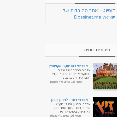
‏דוסינט - אתר ההורדות של
ישראל Dossinet.me‏
סיקורים דומים
אברימי רוט יעקב אקשטיין
פרחי שירה חדשה -
אלבום הבכורה של שלום
התלהבות להעביר לפורום
מושקוביץ- "התלהבות" השיר
"הבן יקיר לי", נכתב ע"י
מושקוביץ, לרגל שמחת הברית
נוסף 16 שנים ע"י papis
של בנ...
אברמי רוט - למרנן ורבנן
מתוך 'זיץ 2'
אברמי רוט עושה לנו 'זיץ 2'
אברמי רוט, החזן הזמר ומה
לא, משיק בימים אלו את
אלבום הקומזיץ השני שלו
נוסף 16 שנים ע"י bizzz