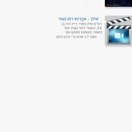
בהופעה חיה, העונה...
'אילן' - אברימי רוט (שיר
לזכר אילן)
רס"מ אילן מאיר רייז היה בן
36, כאשר לפני קצת יותר
משנה, באמצע מפגש עם
חברים, נדם ליבו מקהלת
נוסף 17 שנים ע"י אלון גלמן
'מורשת יהודית', שאילן היה ...