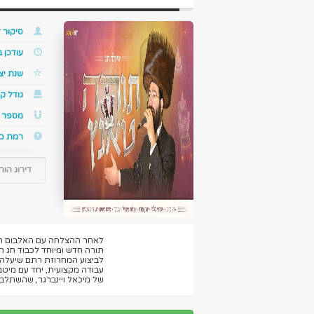
סיקור ז
עודכן 
שנת יצ
גודל קו
מספר ס
רמת כ
דירוג הור
לאחר ההצלחה עם האלבום הרא
תורה חדש ומיוחד לכבוד חג הש
לביצוע המחרוזת רתם שיעלה 
עבודה מקצועית, יחד עם מיטב
של מיכאל ויינברגר, שהשתלבו