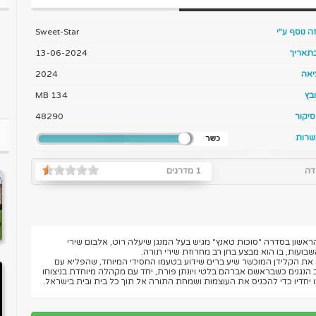
ה נוסף ע"י
Sweet-Star
בתאריך
13-06-2024
יאה
2024
בץ
134 MB
יקור
48290
שרות
דה
1 מדרגים
שון בסדרה "סוכות טאנץ" מגיש בעל המנגן שיעלה רוט, אלבום שירי
בועות, בו הוא מבצע בחן רב מחרוזת שירי תורה.
את הקלידן המוכשר שיע ברים שידוע בטעמו החסידי המיוחד, שהפליא עם
 הנגנים כשבראשם אברהם בלטי ויונתן פורת, יחד עם מקהלה מיוחדת בניצוחו
 יחדיו כדי להכניס את העוצמות ושמחת התורה אל תוך כל בית ובית בישראל.