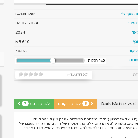
ה נוסף ע"י
Sweet-Star
בתאריך
02-07-2024
יאה
2024
בץ
610 MB
יקור
48350
שרות
דה
לא דורג עדיין
Dark Ma
לפרק הקודם
לפרק הבא
7
5
מותחן בדיוני מבית אפל-טיוי, עם ג'ואל אדג'רטון ("הזר", "מלחמת הכוכבים - פרק 2") וג'ניפר קונלי
חקים: מאווריק"). אדם נחטף לגרסה חלופית של חייו. בתוך הנוף המעצבן של
 הוא יוצא למסע מחריד כדי לחזור למשפחתו האמיתית ולהציל אותם מאויב