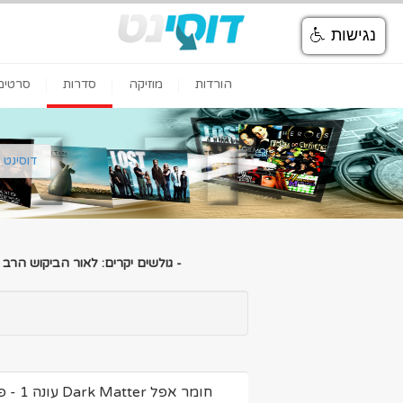
נגישות
הורדות
מוזיקה
סדרות
סרטים
דוסינט 
- גולשים יקרים: לאור הביקוש הרב
חומר אפל Dark Matter עונה 1 - פרק 6 תרגום מובנה להורדה ולצפיה ישירה