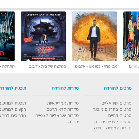
 אלבום
מפלצת של בית - דיבוב
התחלה - Inception
לעברית
ראשונים ברשת [כולל צפייה
עברי
ישירה]
סרטים להורדה
סדרות להורדה
תוכנות להורדה
סרטים ישראליים
סדרות אמריקאיות
תוכנות למחשב
סרטים בתרגום מובנה
סדרות ללא תרגום
רקעים למחשב
סרטים דתיים
סדרות ישראליות לצפייה
מדריכים למח
סרטים לצפיה ישירה
ישירה
סדרות לצפייה ישירה