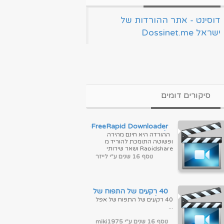
‏דוסינט - אתר ההורדות של
ישראל Dossinet.me‏
סיקורים דומים
FreeRapid Downloader-
להוריד מראפיד שאר
ההורדה היא חינם מהירה
מגהאפלוד ועוד שרתים כמו
ופשוטה התומכת להוריד מ
פרימיום
Rapidshare ושאר שירותי
שיתוף קבצים. פשוט להעתיק
נוסף 16 שנים ע"י לייזר
ולהדביק את הקישורים של
הדפדפן על ...
40 רקעים של התפוח של
אפל
40 רקעים של התפוח של אפל
...
נוסף 16 שנים ע"י miki1975