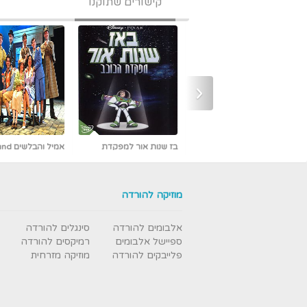
קישורים שתוקנו
‹
אמיל והבלשים Emil und
אבי פרץ - כמו אש -
die Detektive מדובב [נדיר]
חדש ובלעדי
מוזיקה להורדה
אלבומים להורדה
סינגלים להורדה
ספיישל אלבומים
רמיקסים להורדה
פלייבקים להורדה
מוזיקה מזרחית
עבודת נמלים - תרגום מובנה