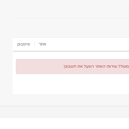
אתר
פייסבוק
 משלל שירותי האתר הפעל את חשבונך.