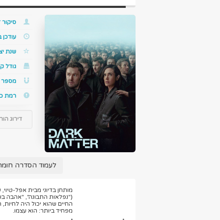
סיקור ז
עודכן 
שנת יצ
גודל קו
מספר ס
רמת כ
דירוג הור
לעמוד הסדרה חומר אפל tter
("נפלאות התבונה", "אהבה בש
החיים שהוא יכול היה לחיות,
מפחיד ביותר: הוא עצמו.