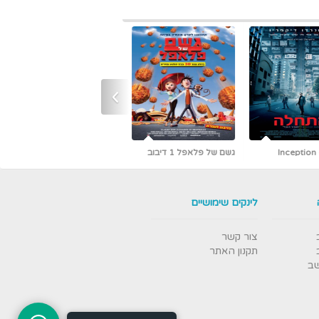
›
גשם של פלאפל 1 דיבוב
כמו גדולים (קלאסיקה עם
אריק איינשטיין)
לינקים שימושיים
צור קשר
תקנון האתר
שב