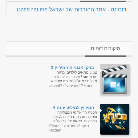
‏דוסינט - אתר ההורדות של ישראל Dossinet.me‏
סיקורים דומים
ברק ומכוניות המירוץ-2
פרקים בלעדי
צנוע ומתאים לילדים, מתוך
ערוץ הופ ! תקציר: ברק וחבריו
מבלים במסלול מרוצים שנקרא
מסלול הזהב. גדליה משגיח
נוסף 17 שנים ע"י naved7
עליהם ומירית אחראית...
המירוץ למיליון עונה 4 -
פרק 29
תכנית הריאליטי המצליחה
ועטורת הפרסים חוזרת לעונה
הרביעית. הזוגות יתייצבו על קו
הזינוק למסע מפתיע, מצחיק
נוסף 12 שנים ע"י Eliran
ומטורף ברחבי העולם. הם
Gozlan
יתבקשו להוכ...