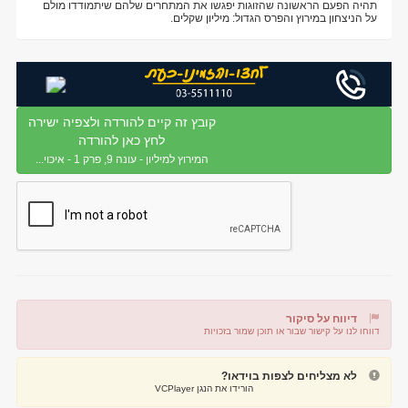
תהיה הפעם הראשונה שהזוגות יפגשו את המתחרים שלהם שיתמודדו מולם
על הניצחון במירוץ והפרס הגדול: מיליון שקלים.
קובץ זה קיים להורדה ולצפיה ישירה
לחץ כאן להורדה
המירוץ למיליון - עונה 9, פרק 1 - איכוי...
דיווח על סיקור
דווחו לנו על קישור שבור או תוכן שמור בזכויות
דיווח על קישור שבור
דיווח על תוכן מפר זכויות
לא מצליחים לצפות בוידאו?
הורידו את הנגן VCPlayer