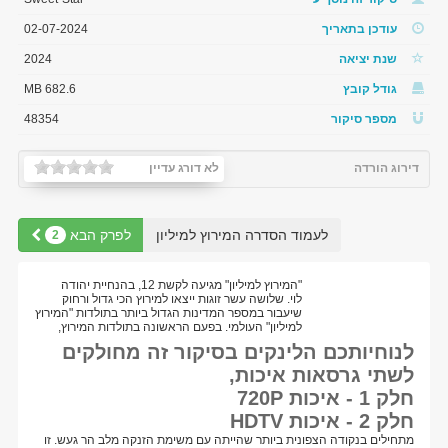
עודכן בתאריך
02-07-2024
שנת יציאה
2024
גודל קובץ
682.6 MB
מספר סיקור
48354
דירוג הורדה
לא דורג עדיין
לעמוד הסדרה המירוץ למיליון
לפרק הבא
2
"המירוץ למיליון" מגיעה לקשת 12, בהנחיית יהודה
לוי. שלושה עשר זוגות ייצאו למירוץ הכי גדול ורחוק
שיעבור במספר המדינות הגדול ביותר בתולדות "המירוץ
למיליון" העולמי. בפעם הראשונה בתולדות המירוץ,
לנוחיותכם הלינקים בסיקור זה מחולקים
לשתי גרסאות איכות,
חלק 1 - איכות 720P
חלק 2 - איכות HDTV
מתחילים בנקודה הצפונית ביותר שהייתה עם משימת הזנקה מלב הר געש. זו