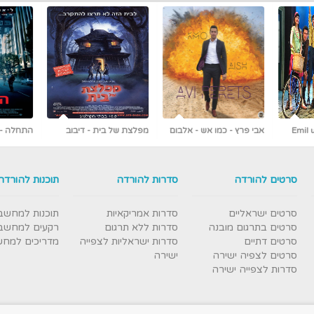
 אלבום
מפלצת של בית - דיבוב
התחלה - Inception
לעברית
ראשונים ברשת [כולל צפייה
עברי
ישירה]
סרטים להורדה
סדרות להורדה
תוכנות להורדה
סרטים ישראליים
סדרות אמריקאיות
תוכנות למחשב
סרטים בתרגום מובנה
סדרות ללא תרגום
רקעים למחשב
סרטים דתיים
סדרות ישראליות לצפייה
מדריכים למח
סרטים לצפיה ישירה
ישירה
סדרות לצפייה ישירה