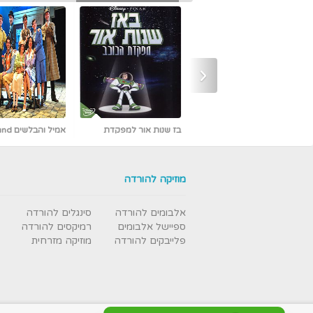
‹
אמיל והבלשים Emil und
אבי פרץ - כמו אש -
die Detektive מדובב [נדיר]
חדש ובלעדי
מוזיקה להורדה
אלבומים להורדה
סינגלים להורדה
ספיישל אלבומים
רמיקסים להורדה
פלייבקים להורדה
מוזיקה מזרחית
עבודת נמלים - תרגום מובנה
- איכות DVDRip