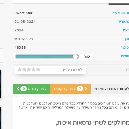
ה נוסף ע"י
Sweet-Star
בתאריך
21-05-2024
יאה
2024
בץ
326.23 MB
יקור
48358
שרות
דה
לא דורג עדיין
עמוד הסדרה ווארט
לפרק הקודם
לפרק הבא
9
7
ה את עולם השידוכים במגזר החרדי. בכל פרק מיטב השדכנים והשדכניות
דים וילוו אותם בכל מהלך השידוך עד לשאלה הגורלית: האם יהיה פה ווארט?
מחולקים לשתי גרסאות איכות,