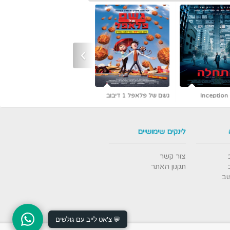
›
גשם של פלאפל 1 דיבוב
כמו גדולים (קלאסיקה עם
אריק איינשטיין)
לינקים שימושיים
צור קשר
תקנון האתר
שב
💬 צ'אט לייב עם גולשים