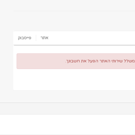
אתר
פייסבוק
 משלל שירותי האתר הפעל את חשבונך.