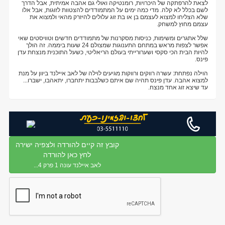
לצאת להרפתקה של היכרויות, רומנטיקה ואולי גם אהבה אמיתית, אבל הדרך
לשם בכלל לא קלה. מדי כמה ימים על המתמודדים להצטוות לזוגות, אבל אלו
שלא הצליחו למצוא לעצמם בן או בת זוג עלולים להיזרק מהאי ולמצוא את
עצמם מחוץ למשחק.
שלל אתגרים ומשימות, כניסות מסקרנות של מתמודדים חדשים וטוויסטים שאי
אפשר לצפות מראש במתחם התענוגות שמצולם 24 שעות ביממה. זה הולך
להיות הבית הכי סקסי ושערורייתי בעולם הריאליטי, כשעל התוכנית מנצחת עדן
פינס.
הוילה נפתחת: עשרה רווקים ורווקות מגיעים לוילה של לאב איילנד ביוון על מנת
למצוא אהבה. עדן פינס תהיה שם איתם כשלבבות יתחברו, יתאהבו, ישברו...
עד שיצא זוג אחד מנצח.
קובץ זה קיים להורדה ולצפיה ישירה
לחץ כאן להורדה
לאב איילנד עונה 1 פרק 4...