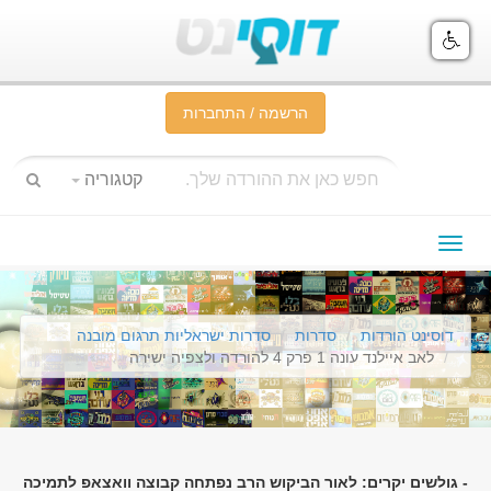
הרשמה / התחברות
קטגוריה
תפריט
ניווט
דוסינט הורדות
סדרות
סדרות ישראליות תרגום מובנה
לאב איילנד עונה 1 פרק 4 להורדה ולצפיה ישירה
- גולשים יקרים: לאור הביקוש הרב נפתחה קבוצה וואצאפ לתמיכה