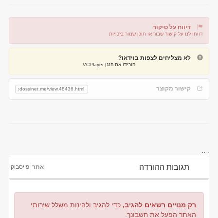
דיווח על סיקור
דווחו לנו על קישור שבור או תוכן שמור בזכויות
דיווח על קישור שבור
דיווח על תוכן מפר זכויות
לא מצליחים לצפות בוידאו?
הורידו את הנגן VCPlayer
קישור מקוצר
..
.
תגובות ההורדה
אתר
פייסבוק
רק מנויים רשאים להגיב,
כדי להגיב ולהינות משלל שירותי
האתר הפעל את חשבונך.