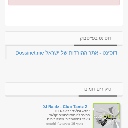
דוסינט בפייסבוק
‏דוסינט - אתר ההורדות של ישראל Dossinet.me‏
סיקורים דומים
DJ Raidz - Club Tantz 2
קלאב טאנץ 2
*חדש ובלעדי* DJ Raidz
המוכר לנו מהאלבומים 'קלאב
טאנץ' ו'ממעמקים' משיק בימים
אלה אלבום שלישי: "קלאב
נוסף 16 שנים ע"י nmehl
טאנץ 2"....