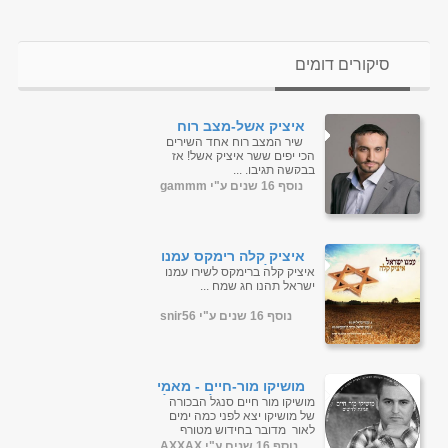
סיקורים דומים
איציק אשל-מצב רוח
שיר המצב רוח אחד השירים
הכי יפים ששר איציק אשל! אז
בבקשה תגיבו. ...
נוסף 16 שנים ע"י gammm
איציק קלה רימקס עמנו
ישראל
איציק קלה ברימקס לשירו עמנו
ישראל תהנו חג שמח ...
נוסף 16 שנים ע"י snir56
מושיקו מור-חיים - מאמי
מאמי - חידוש לשיר של
מושיקו מור חיים סנגל הבכורה
איציק קלה
של מושיקו יצא לפני כמה ימים
לאור מדובר בחידוש מטורף
לשיר מאמי מאמי של איציק
נוסף 16 שנים ע"י AXXAX