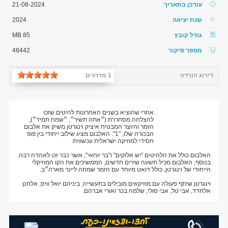
עודכן בתאריך
21-08-2024
שנת יציאה
2024
גודל קובץ
85 MB
מספר סיקור
48442
דירוג הורדה
1 מדרגים
אחרי שהוציא בשנים האחרונות להיטים שזכו
להצלחה מסחררת (״אתה תשיר״, ״שמח תמיד״),
הזמר והיוצר המבטיח איציק וינגרטן משיק את אלבום
הבכורה שלו, "1". האלבום מציג שילוב ייחודי בין פופ
חסידי למוזיקה ישראלית עכשווית.
האלבום כולל את הלהיטים "יש אלוקים" ו"בר יוחאי", אשר כבר זכו לאהדה רבה.
בנוסף, האלבום מכיל תשעה שירים חדשים, הממשיכים את הקו המוזיקלי
הייחודי של וינגרטן, כולל דואט מיוחד עם הזמר שמחה ליינר מארה״ב.
וינגרטן שיתף פעולה עם מוזיקאים מובילים בתעשייה, ביניהם יואל וויס, אלחנן
אלחדד, אבי טל, אבי סולי, שלמה בכר ואורי אברהם.