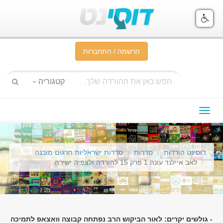
הרשמה / התחברות
קטגוריה
תפריט
ניווט
דוסינט הורדות
סדרות
סדרות ישראליות תרגום מובנה
לאב איילנד עונה 1 פרק 15 להורדה ולצפיה ישירה
- גולשים יקרים: לאור הביקוש הרב נפתחה קבוצה וואצאפ לתמיכה