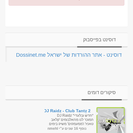
דוסינט בפייסבוק
‏דוסינט - אתר ההורדות של ישראל Dossinet.me‏
סיקורים דומים
DJ Raidz - Club Tantz 2
קלאב טאנץ 2
*חדש ובלעדי* DJ Raidz
המוכר לנו מהאלבומים 'קלאב
טאנץ' ו'ממעמקים' משיק בימים
אלה אלבום שלישי: "קלאב
נוסף 16 שנים ע"י nmehl
טאנץ 2"....