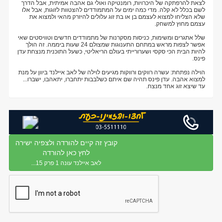
לצאת להרפתקה של היכרויות, רומנטיקה ואולי גם אהבה אמיתית, אבל הדרך
לשם בכלל לא קלה. מדי כמה ימים על המתמודדים להצטוות לזוגות, אבל אלו
שלא הצליחו למצוא לעצמם בן או בת זוג עלולים להיזרק מהאי ולמצוא את
עצמם מחוץ למשחק.
שלל אתגרים ומשימות, כניסות מסקרנות של מתמודדים חדשים וטוויסטים שאי
אפשר לצפות מראש במתחם התענוגות שמצולם 24 שעות ביממה. זה הולך
להיות הבית הכי סקסי ושערורייתי בעולם הריאליטי, כשעל התוכנית מנצחת עדן
פינס.
הוילה נפתחת: עשרה רווקים ורווקות מגיעים לוילה של לאב איילנד ביוון על מנת
למצוא אהבה. עדן פינס תהיה שם איתם כשלבבות יתחברו, יתאהבו, ישברו...
עד שיצא זוג אחד מנצח.
קובץ זה קיים להורדה ולצפיה ישירה
לחץ כאן להורדה
לאב איילנד עונה 1 פרק 15...