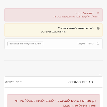
דיווח על סיקור
דווחו לנו על קישור שבור או תוכן שמור בזכויות
דיווח על קישור שבור
דיווח על תוכן מפר זכויות
לא מצליחים לצפות בוידאו?
הורידו את הנגן VCPlayer
קישור מקוצר
..
.
תגובות ההורדה
אתר
פייסבוק
רק מנויים רשאים להגיב,
כדי להגיב ולהינות משלל שירותי
האתר הפעל את חשבונך.