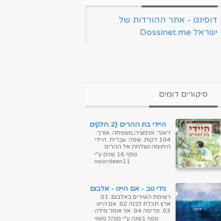
‏דוסינט - אתר ההורדות של
ישראל Dossinet.me‏
סיקורים דומים
היידי בת ההרים {2 חלקים}
מדובב לעברית
ז'אנר: אנימציה,משפחה. אורך:
104 דקות. שפה: עברית. היידי
היתומה נשלחת אל ההרים
בכדי לחיות עם סבא הרגזן
נוסף 16 שנים ע"י
והחמוץ פנים אשר מעולם לא
noordeen11
הכירה, ...
גידי גוב - אם היינו - אלבום
חדש
רשימת השירים באלבום: 01.
ארץ תכלת לבנה 02. אם היינו
03. פרימה 04. אני אומר מילה
05. יום אחד בשמש 06. ערב
נוסף 1שנה ע"י מנהל משני