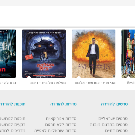
 אלבום
מפלצת של בית - דיבוב
התחלה - Inception
לעברית
ראשונים ברשת [כולל צפייה
עברי
ישירה]
סרטים להורדה
סדרות להורדה
תוכנות להורדה
סרטים ישראליים
סדרות אמריקאיות
תוכנות למחשב
סרטים בתרגום מובנה
סדרות ללא תרגום
רקעים למחשב
סרטים דתיים
סדרות ישראליות לצפייה
מדריכים למח