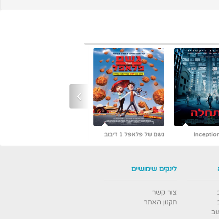
›
גשם של פלאפל 1 דיבוב
כמו גדולים (קלאסיקה עם
אריק איינשטיין)
לינקים שימושיים
צור קשר
תקנון האתר
שב