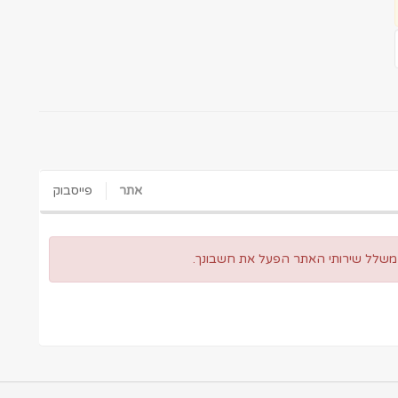
אתר
פייסבוק
 משלל שירותי האתר הפעל את חשבונך.