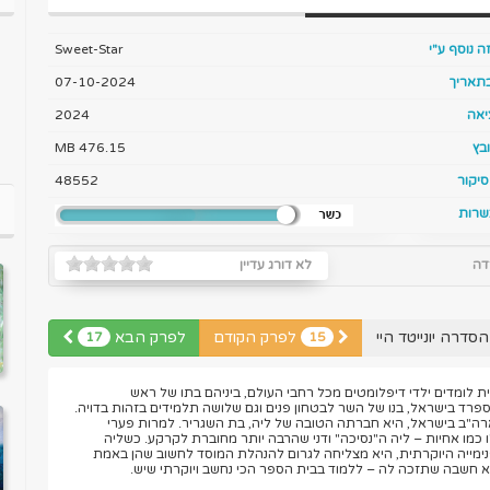
ה נוסף ע"י
Sweet-Star
בתאריך
07-10-2024
יאה
2024
בץ
476.15 MB
יקור
48552
שרות
דה
לא דורג עדיין
סדרה יונייטד היי
לפרק הקודם
לפרק הבא
17
15
רתית לומדים ילדי דיפלומטים מכל רחבי העולם, ביניהם בתו של ראש
פרד בישראל, בנו של השר לבטחון פנים וגם שלושה תלמידים בזהות בדויה.
ארה"ב בישראל, היא חברתה הטובה של ליה, בת השגריר. למרות פערי
ו כמו אחיות – ליה ה"נסיכה" ודני שהרבה יותר מחוברת לקרקע. כשליה
מייה היוקרתית, היא מצליחה לגרום להנהלת המוסד לחשוב שהן באמת
א חשבה שתזכה לה – ללמוד בבית הספר הכי נחשב ויוקרתי שיש.