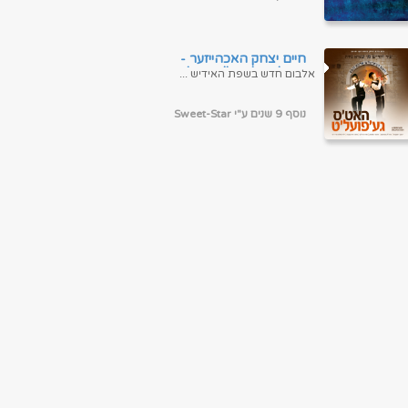
סתיו 07. מחר 08. חיוכה המ...
חיים יצחק האכהייזער -
האט'ס גע'פועל'ט - אלבום
אלבום חדש בשפת האידיש ...
חדש ובלעדי
נוסף 9 שנים ע"י Sweet-Star