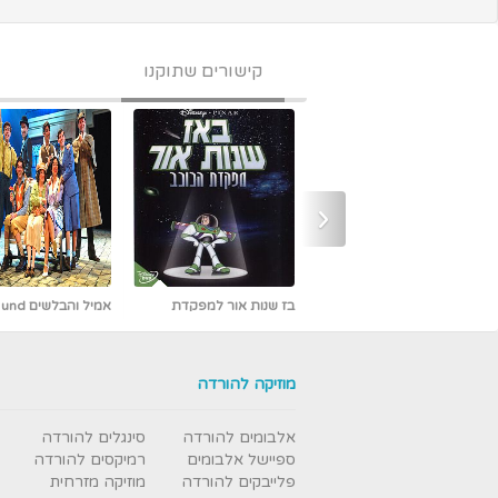
קישורים שתוקנו
‹
אמיל והבלשים Emil und
אבי פרץ - כמו אש -
die Detektive מדובב [נדיר]
חדש ובלעדי
מוזיקה להורדה
אלבומים להורדה
סינגלים להורדה
ספיישל אלבומים
רמיקסים להורדה
פלייבקים להורדה
מוזיקה מזרחית