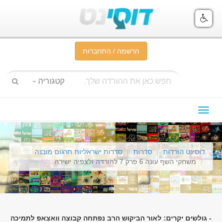
הרשמה / התחברות
קטגוריה
תפריט
ניווט
דוסינט הורדות
סדרות
סדרות ישראליות תרגום מובנה
משחקי השף עונה 6 פרק 7 להורדה ולצפיה ישירה
- גולשים יקרים: לאור הביקוש הרב נפתחה קבוצה וואצאפ לתמיכה