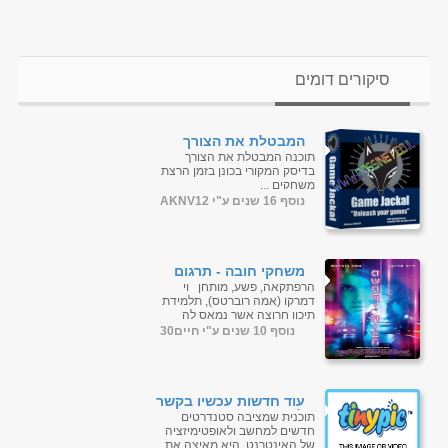
סיקורים דומים
המבטלת את הצורך
בדיסק המקורי בכונן בזמן
תוכנה המבטלת את הצורך
הרצת
בדיסק המקורי בכונן בזמן הרצת
משחקיםGameJackal Pro
משחקים ...
4.1.0.7 Final
נוסף 16 שנים ע"י AKNV12
משחקי חובה - תרגום
מובנה - BDRip
הרפתקאה, פשע, מותחן וי
דמרקו (אמה רוברטס), תלמידת
תיכון חרוצה אשר נמאס לה
לצפות בחיים מהצד. כאשר היא
נוסף 10 שנים ע"י חיים30
מקבלת פניה ממשחק ברשת
ששוא...
עוד חדשות עכשיו בקשר
להאצת
תוכנית שמציבה סטנדרטים
משחקים|ניידת|GameThrust
חדשים למחשב ולאופטימיזציה
1.8.30.2010 Portable
של האינטרנט. היא מאיצה את