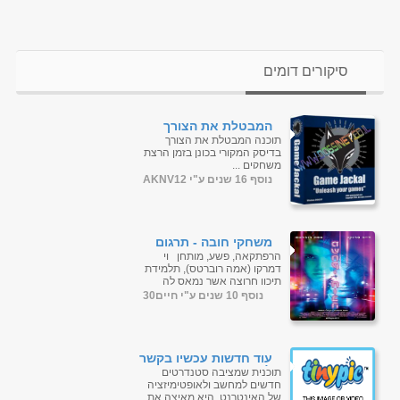
סיקורים דומים
המבטלת את הצורך
בדיסק המקורי בכונן בזמן
תוכנה המבטלת את הצורך
הרצת
בדיסק המקורי בכונן בזמן הרצת
משחקיםGameJackal Pro
משחקים ...
4.1.0.7 Final
נוסף 16 שנים ע"י AKNV12
משחקי חובה - תרגום
מובנה - BDRip
הרפתקאה, פשע, מותחן וי
דמרקו (אמה רוברטס), תלמידת
תיכון חרוצה אשר נמאס לה
לצפות בחיים מהצד. כאשר היא
נוסף 10 שנים ע"י חיים30
מקבלת פניה ממשחק ברשת
ששוא...
עוד חדשות עכשיו בקשר
להאצת
תוכנית שמציבה סטנדרטים
משחקים|ניידת|GameThrust
חדשים למחשב ולאופטימיזציה
1.8.30.2010 Portable
של האינטרנט. היא מאיצה את