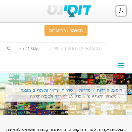
הרשמה / התחברות
קטגוריה
תפריט
ניווט
דוסינט הורדות
סדרות
סדרות ישראליות תרגום מובנה
משחקי השף עונה 6 פרק 15 להורדה ולצפיה ישירה
- גולשים יקרים: לאור הביקוש הרב נפתחה קבוצה וואצאפ לתמיכה