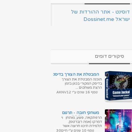
‏דוסינט - אתר ההורדות של
ישראל Dossinet.me‏
סיקורים דומים
המבטלת את הצורך בדיסק
המקורי בכונן בזמן הרצת
תוכנה המבטלת את הצורך
משחקיםGameJackal Pro
בדיסק המקורי בכונן בזמן
4.1.0.7 Final
הרצת משחקים ...
נוסף 16 שנים ע"י AKNV12
משחקי חובה - תרגום
מובנה - BDRip
הרפתקאה, פשע, מותחן וי
דמרקו (אמה רוברטס),
תלמידת תיכון חרוצה אשר
נמאס לה לצפות בחיים מהצד.
נוסף 10 שנים ע"י חיים30