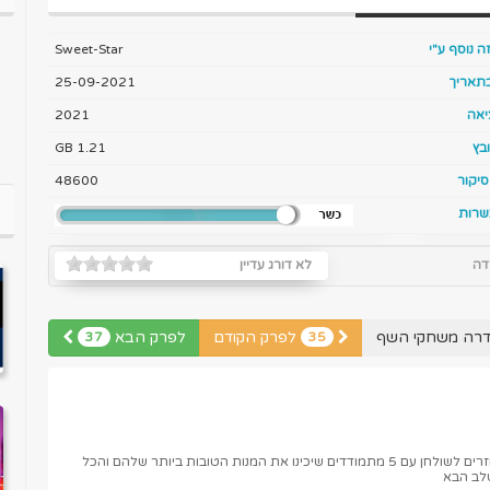
ה נוסף ע"י
Sweet-Star
בתאריך
25-09-2021
יאה
2021
בץ
1.21 GB
יקור
48600
שרות
דה
לא דורג עדיין
דרה משחקי השף
לפרק הקודם
לפרק הבא
37
35
העונה החדשה של משחקי השף מתחילה והשפים חוזרים לשולחן עם 5 מתמודדים שיכינו את המנות הטובות ביותר שלהם והכל