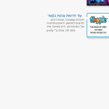
כאשר היא מקבלת פניה
ממשחק ברשת ששוא...
עוד חדשות עכשיו בקשר
להאצת
תוכנית שמציבה סטנדרטים
משחקים|ניידת|GameThrust
חדשים למחשב ולאופטימיזציה
1.8.30.2010 Portable
של האינטרנט. היא מאיצה את
המהירות והביצועים של
נוסף 16 שנים ע"י polly
המערכת והאינטרנט. מאוד
קלה לשימוש, מותאמת...