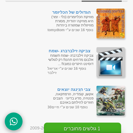
הגדולים של הכליזמר
הקצביים
מוזיקת הכליזמרים (כלי - זמר)
היא מוזיקה יהודית, מסורת
מוזיקלית שמקורה ביהדות
אשכנז. ניגון הכליזמרים מאורגן
נוסף 16 שנים ע"י tomydtom
לרוב כלהקה הכוללת בין שלשה
לשל...
צביקה זילברברג -שמח
תשמח
צביקה זילברברג -שמח תשמח
אלבום מדהים תהנו!! רק לגולשי
דוסינט היקרים כמובן!! ...
נוסף 16 שנים ע"י אריאל
זילבר
צבי הנינגה יוצאים
מהצללים - מדובב -
אקשן, קומדיה, הרפתקאה,
BDRip
פנטזיה, מדע בדיוני הצבים
חוזרים להילחם באויבם
המושבע - שרדר, שמחליו
נוסף 10 שנים ע"י חיים30
לשכור את שירותיו של המדען
ד"ר ב...
כל הזכויות שמורות לדוסינט © 2009-2026
1
גולשים מחוברים