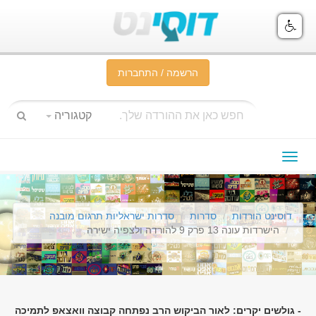
הרשמה / התחברות
קטגוריה
תפריט
ניווט
דוסינט הורדות
סדרות
סדרות ישראליות תרגום מובנה
הישרדות עונה 13 פרק 9 להורדה ולצפיה ישירה
- גולשים יקרים: לאור הביקוש הרב נפתחה קבוצה וואצאפ לתמיכה