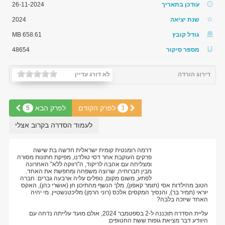
עודכן בתאריך
26-11-2024
שנת יציאה
2024
גודל קובץ
658.61 MB
מספר סיקור
48654
דירוג הורדה
לא דורג עדיין
לפרק הקודם
לפרק הבא
5
3
לעמוד הסדרה בקרוב אצלי
דרמה רומנטית קומית ישראלית חדשה בת שישה
פרקים העוקבת אחר דסי טולדנו, מפיקת חתונות מסורה
ומצליחה עם אהבה לריקוד, ה"רווקה ללא" האחרונה
מבין חברותיה, שרוצה משפחה ומחפשת את האחד.
לפתע, משום מקום, נופלים עליה ארבעה גברים: חברה
הטוב מהילדות אסי (תומר קאפון), מלך הנשף מהתיכון חן (אושרי כהן), האקס
יוראי (תמיר בר), והנסיך המקסים אלכס (רוני הרמן) מליכטנשטיין. מי יהיה
האחד שיזכה בלבה?
עליית הסדרה תוכננה ל-2 בספטמבר 2024, אולם מועד עלייתה נדחה עם
היוודע דבר מציאת גופות ששת החטופים.