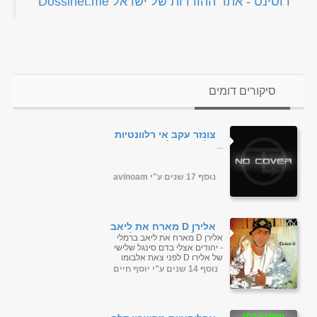
‏דוסינט - אתר ההורדות של ישראל Dossinet.me‏
סיקורים דומים
צונזר עקב אי רלוונטיות
הלינק+העלאת יוצר
...
PHPבקרוב איה.
נוסף 17 שנים ע"י avinoam
אלירן D מארח את ליאב
ברמלי - יהודים אצלי בדם
אלירן D מארח את ליאב ברמלי
- יהודים אצלי בדם סינגל שלישי
של אלירן D לפני צאת אלבומו
השני בקרוב. אחים שלי זה ראפ
נוסף 14 שנים ע"י יוסף חיים
קטלני תשמעו הו...