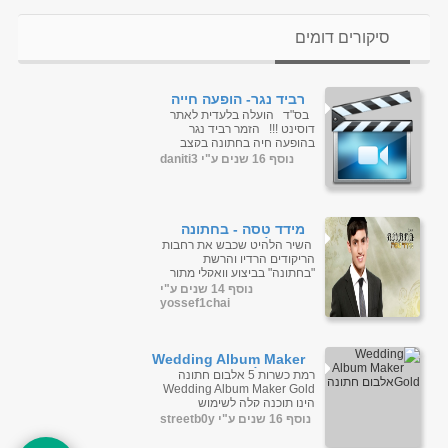
סיקורים דומים
רביד נגר- הופעה חייה
בחתונה
בס"ד הועלה בלעדית לאתר
דוסינט !!! הזמר רביד נגר
בהופעה חיה בחתונה בקצב
חסידי קמעא וקצב תימנ...
נוסף 16 שנים ע"י daniti3
מידד טסה - בחתונה
(וואקלי)
השיר הלהיט שכבש את רחבות
הריקודים הרדיו והרשת
"בחתונה" בביצוע וואקלי מתוך
התקליט אתה המלך הוספתי
נוסף 14 שנים ע"י
לכם שרת גמבו מייל ...
yossef1chai
Wedding Album Maker
Goldאלבום חתונה
רמת כשרות 5 אלבום חתונה
Wedding Album Maker Gold
הינו תוכנה קלה לשימוש
המאפשר לך ליצור חתונה
נוסף 16 שנים ע"י streetb0y
מדהימה אלבום תמונות עם...