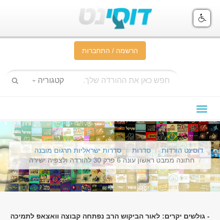
הרשמה / התחברות
קטגוריה
תפריט
ניווט
דוסינט הורדות
סדרות
סדרות ישראליות תרגום מובנה
חתונה ממבט ראשון עונה 6 פרק 30 להורדה ולצפיה ישירה
- גולשים יקרים: לאור הביקוש הרב נפתחה קבוצה וואצאפ לתמיכה