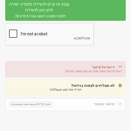
קובץ זה קיים להורדה ולצפיה ישירה
לחץ כאן להורדה
חתונה ממבט ראשון עונה 6 פרק 30...
דיווח על סיקור
דווחו לנו על קישור שבור או תוכן שמור בזכויות
דיווח על קישור שבור
דיווח על תוכן מפר זכויות
לא מצליחים לצפות בוידאו?
הורידו את הנגן VCPlayer
קישור מקוצר