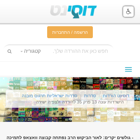
הרשמה / התחברות
קטגוריה
תפריט
ניווט
דוסינט הורדות
סדרות
סדרות ישראליות תרגום מובנה
הישרדות עונה 13 פרק 35 להורדה ולצפיה ישירה
- גולשים יקרים: לאור הביקוש הרב נפתחה קבוצה וואצאפ לתמיכה