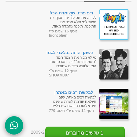
דיפ פריז, ששומרת הכל
במחשב שלך ומאבטחת
לקרוא את הסיקור עד הסוף: זה
אותו לגמרי
חשוב למי שלא מכיר את
התוכנה. תוכנה נחמדה מאוד,
המאפשרת להקפיא את המצב
נוסף 16 שנים ע"י
של המחשב, הכוונה שמרגע
lironcohen
שהתקנתם את ה...
השמן והרזה -בלעדי לגמרי
לדוסינט-
מי לא מכיר את הצמד חמד
"השמן והרזה"?ובכן הסרט הזה
הוא שלושה חלקים שחוברו
ביחד קטעים יפים ומצחיקים
נוסף 12 שנים ע"י
והכי חשוב שזה עם תרגום
SHOAM307
מובנה&n...
לבקשת רבים באתר|
UNIBLUE
לבקשת רבים באתר, עקב
SpeedUpMyPC 2013
העלאה קודמת לשרת שאיננו
גרסה 5.3.0.14 העלאה
חינמי להורדה בשם שיירפלייר,
חדשה לגמרי עם שרתים
הועלתה התוכנה
נוסף 14 שנים ע"י ראובן770
חינמיים
SpeedUpMyPC 2013 של
חברת Uniblue המ...
כל הזכויות שמורות לדוסינט © 2009-2026
1
גולשים מחוברים