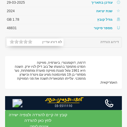
עודכן בתאריך
29-03-2025
שנת יציאה
2024
גודל קובץ
1.78 GB
מספר סיקור
48831
דירוג הורדה
לא דורג עדיין
דרמה, דוקומנטרי, ביוגרפיה, מוזיקה
הסרט מתמקד בהגעתו של בוב דילן לניו יורק. השנה
היא 1961 ומול סצנת מוזיקה סוערת ומתפתחת, נער
מסתורי בן 19 ממינסוטה מגיע עם גיטרה וכישרון
מהפכני. עלייתו המטאורית תשנה את פני המוזיקה
האמריקאית.
קובץ זה קיים להורדה ולצפיה ישירה
לחץ כאן להורדה
אנונימי לגמרי...