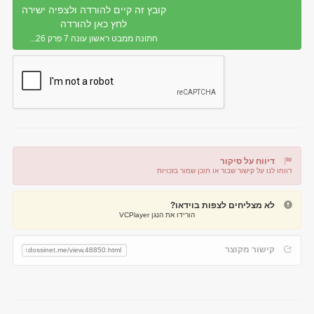
קובץ זה קיים להורדה ולצפיה ישירה
לחץ כאן להורדה
חתונה ממבט ראשון עונה 7 פרק 26...
דיווח על סיקור
דווחו לנו על קישור שבור או תוכן שמור בזכויות
דיווח על קישור שבור
דיווח על תוכן מפר זכויות
לא מצליחים לצפות בוידאו?
הורידו את הנגן VCPlayer
קישור מקוצר