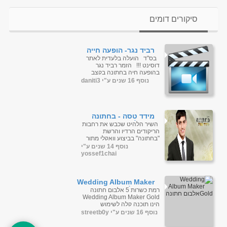
סיקורים דומים
רביד נגר- הופעה חייה
בחתונה
בס"ד הועלה בלעדית לאתר
דוסינט !!! הזמר רביד נגר
בהופעה חיה בחתונה בקצב
חסידי קמעא וקצב תימנ...
נוסף 16 שנים ע"י daniti3
מידד טסה - בחתונה
(וואקלי)
השיר הלהיט שכבש את רחבות
הריקודים הרדיו והרשת
"בחתונה" בביצוע וואקלי מתוך
התקליט אתה המלך הוספתי
נוסף 14 שנים ע"י
לכם שרת גמבו מייל ...
yossef1chai
Wedding Album Maker
Goldאלבום חתונה
רמת כשרות 5 אלבום חתונה
Wedding Album Maker Gold
הינו תוכנה קלה לשימוש
המאפשר לך ליצור חתונה
נוסף 16 שנים ע"י streetb0y
מדהימה אלבום תמונות עם...