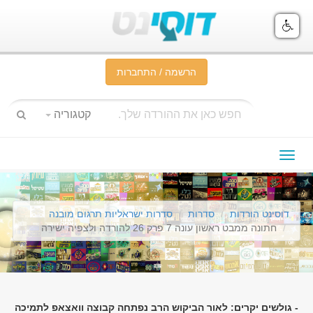
הרשמה / התחברות
קטגוריה
תפריט
ניווט
דוסינט הורדות
סדרות
סדרות ישראליות תרגום מובנה
חתונה ממבט ראשון עונה 7 פרק 26 להורדה ולצפיה ישירה
- גולשים יקרים: לאור הביקוש הרב נפתחה קבוצה וואצאפ לתמיכה