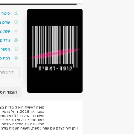
סיקור ז
עודכן 
שנת יצ
גודל קו
מספר ס
רמת כ
דירוג הור
לעמוד הס
בפברואר 2018. 
הראשונה של הסדרה צולמה בס
ניתן היה לצלם שם עונה נוספת, והעונה השנייה צולמה