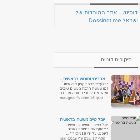
‏דוסינט - אתר ההורדות של
ישראל Dossinet.me‏
סיקורים דומים
אברימי וחומש בראשית -
מופע בובות י לילדים בלעדי
*בלעדי* בכפר קטן היה איש
זקן שעשה הרבה מעשים טובים
ואהב את לומדי התורה אך דבר
אחד העציב אותו ואת אשתו,-
נוסף 16 שנים ע"י maugno
שלא זכו לבן שיוכל ללמדו
תורה . וכ...
יובל טייב מעשה בראשית
יובל טייב - מעשה בראשית
***הועלאה במיוחד לאתר
דיוסנט על ידי ON18 *** ...
נוסף 17 שנים ע"י idan101n