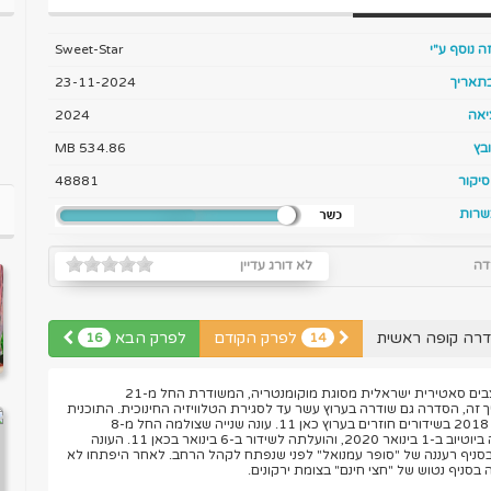
ה נוסף ע"י
Sweet-Star
בתאריך
23-11-2024
יאה
2024
בץ
534.86 MB
יקור
48881
שרות
דה
לא דורג עדיין
דרה קופה ראשית
לפרק הקודם
לפרק הבא
16
14
קופה ראשית היא קומדיית מצבים סאטירית ישראלית מסוגת מוקומנטריה, המשודרת החל מ-21
החל מתאריך זה, הסדרה גם שודרה בערוץ עשר עד לסגירת הטלוויזיה החינוכית. התוכנית
משודרת החל מ-31 באוגוסט 2018 בשידורים חוזרים בערוץ כאן 11. עונה שנייה שצולמה החל מ-8
באוגוסט 2019 עלתה לצפייה ביוטיוב ב-1 בינואר 2020, והועלתה לשידור ב-6 בינואר בכאן 11. העונה
ניף רעננה של "סופר עמנואל" לפני שנפתח לקהל הרחב. לאחר היפתחו לא
 בסניף נטוש של "חצי חינם" בצומת ירקונים.