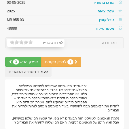
עודכן בתאריך
03-05-2025
שנת יציאה
2025
גודל קובץ
955.03 MB
מספר סיקור
48888
דירוג הורדה
לא דורג עדיין
לפרק הקודם
לפרק הבא
3
1
לעמוד הסדרה הבוגדים
"הבוגדים" היא גרסה ישראלית לפורמט הריאליטי
הבינלאומי "The Traitors", בהנחיית אסי עזר ורותם
סלע. 22 מתמודדים נכנסים לטירה אירופאית מבודדת,
כאשר חלקם מוגדרים כ"נאמנים" וחלקם כ"בוגדים" –
תפקידים סודיים שהוקצו להם. מטרת הבוגדים היא
להדיח את הנאמנים מבלי להיחשף, בעוד הנאמנים מנסים לזהות ולהדיח את
הבוגדים.
נקמת הנאמנים: לטוויסט הזה הבוגדים לא ציפו. עד עכשיו הם שלטו במשחק,
אבל הגיע הזמן של הנאמנים לנקמה. האם הם יצליחו לחשוף את הבוגדים?