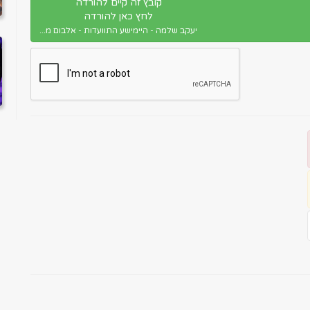
קובץ זה קיים להורדה
לחץ כאן להורדה
יעקב שלמה - היימישע התוועדות - אלבום מ...