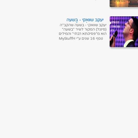
ולאומן"- כפי...
יעקב שוואקי - בשעה
שהקבה (סינגל)
יעקב שוואקי - בשעה שהקב"ה
(סינגל) המקור לשיר "בשעה"
הוא מ"פסיקתא רבתי" והמילים
הן:"בÌÀשÑÈעÈה שהקב"ה
נוסף 16 שנים ע"י MyStuffH
גÌוÉאÅל אÅת יÄשÒÀרÈאÅל
ג` יÈמÄ...