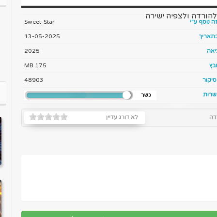
להורדה ולצפיה ישירה
ה נוסף ע"י
Sweet-Star
בתאריך
13-05-2025
יאה
2025
בץ
175 MB
יקור
48903
שרות
דה
לא דורג עדיין