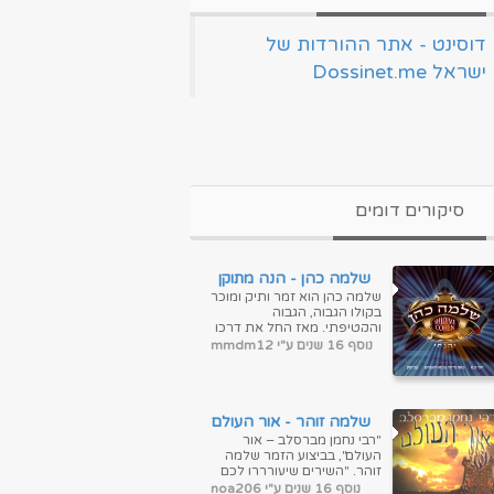
‏דוסינט - אתר ההורדות של
ישראל Dossinet.me‏
סיקורים דומים
שלמה כהן - הנה מתוקן
שלמה כהן הוא זמר ותיק ומוכר
בקולו הגבוה, הגבוה
והקטיפתי. מאז החל את דרכו
בשיר 'מכניסי רחמים' הצד
נוסף 16 שנים ע"י mmdm12
החזק שלו הם שירי הרגש,
אותם הוא ...
שלמה זוהר - אור העולם
"רבי נחמן מברסלב – אור
העולם", בביצוע הזמר שלמה
זוהר. "השירים שיעורררו לכם
את הגעגועים לרבנו הקדוש
נוסף 16 שנים ע"י noa206