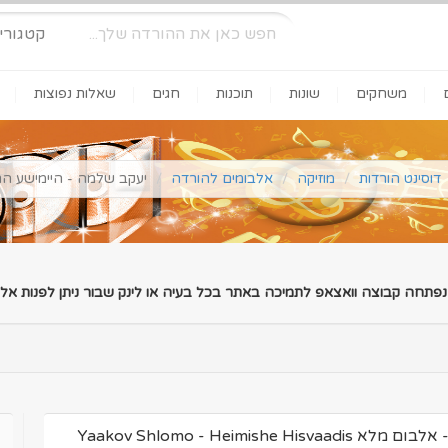
קטגורי
משחקים
שונות
תוכנות
חגים
שאלות נפוצות
דוסינט הורדות
מוזיקה
אלבומים להורדה
יעקב שלמה - היימישע הת
 נפתחה קבוצה וואצאפ לתמיכה באתר בכל בעיה או לינק שבור ניתן לפנות אלינ
יעקב שלמה - היימישע התוועדות - אלבום מלא Yaakov Shlomo - Heimishe Hisvaadis