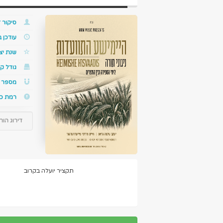
סיקור ז
עודכן 
שנת יצ
גודל קו
מספר ס
רמת כ
דירוג הור
תקציר יועלה בקרוב