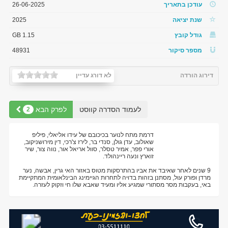
עודכן בתאריך
26-06-2025
שנת יציאה
2025
גודל קובץ
1.15 GB
מספר סיקור
48931
דירוג הורדה
לא דורג עדיין
לעמוד הסדרה קווסט
לפרק הבא
2
דרמת מתח לנוער בכיכובם של עידו אליאלי, פיליפ
שאולוב, עדן גולן, סנדי בר, לירז צ'רכי, דין מירושניקוב,
אורי פפר, אמיר טסלר, סוול אריאל אור, נווה צור, שיר
זוארץ ונעה ריינהולד.
9 שנים לאחר שאיבד את אביו בהתרסקות מטוס באזור האי גרין, אבשה, נער
מרדן ופורק עול, מסתנן בזהות בדויה לתחרות הגיימינג הבינלאומית המתקיימת
באי, בעקבות מסר מסתורי שמגיע אליו ומעיד שאבא שלו חי וזקוק לעזרה.