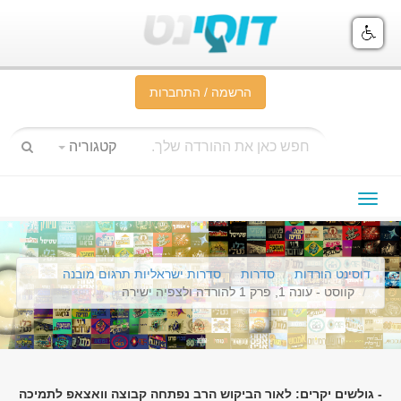
הרשמה / התחברות
קטגוריה
תפריט
ניווט
דוסינט הורדות
סדרות
סדרות ישראליות תרגום מובנה
קווסט - עונה 1, פרק 1 להורדה ולצפיה ישירה
- גולשים יקרים: לאור הביקוש הרב נפתחה קבוצה וואצאפ לתמיכה