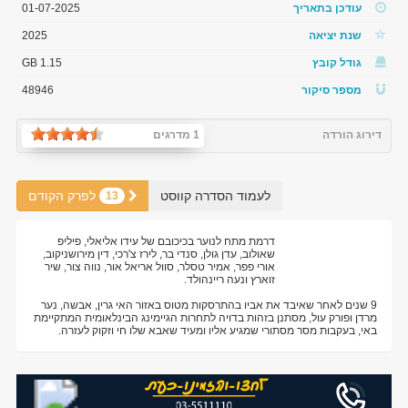
עודכן בתאריך
01-07-2025
שנת יציאה
2025
גודל קובץ
1.15 GB
מספר סיקור
48946
דירוג הורדה
1 מדרגים
לעמוד הסדרה קווסט
לפרק הקודם
13
דרמת מתח לנוער בכיכובם של עידו אליאלי, פיליפ
שאולוב, עדן גולן, סנדי בר, לירז צ'רכי, דין מירושניקוב,
אורי פפר, אמיר טסלר, סוול אריאל אור, נווה צור, שיר
זוארץ ונעה ריינהולד.
9 שנים לאחר שאיבד את אביו בהתרסקות מטוס באזור האי גרין, אבשה, נער
מרדן ופורק עול, מסתנן בזהות בדויה לתחרות הגיימינג הבינלאומית המתקיימת
באי, בעקבות מסר מסתורי שמגיע אליו ומעיד שאבא שלו חי וזקוק לעזרה.