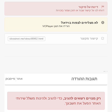
דיווח על סיקור
דווחו לנו על קישור שבור או תוכן שמור בזכויות
דיווח על קישור שבור
דיווח על תוכן מפר זכויות
לא מצליחים לצפות בוידאו?
הורידו את הנגן VCPlayer
קישור מקוצר
..
.
תגובות ההורדה
אתר
פייסבוק
רק מנויים רשאים להגיב,
כדי להגיב ולהינות משלל שירותי
האתר הפעל את חשבונך.