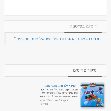
דוסינט בפייסבוק
‏דוסינט - אתר ההורדות של ישראל Dossinet.me‏
סיקורים דומים
שירי ילדות: נומי נומי
ועוד...
הבאתי קצת שירי ילדות לילדים
וגם למבוגרים שלא התבגרו אז
תהנו רשימת שירים: 1. נומי נומי
2. אבא ונועה 3. ירח 4. האיש
נוסף 17 שנים ע"י אסף
על הירח 5...
ברזילי