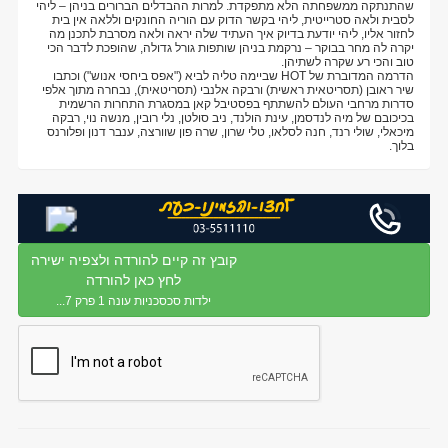
שהתנתקה ממשפחתה הלא מתפקדת. למרות ההבדלים הברורים בניהן – ליהי
לסבית ולאה סטרייטית, ליהי בקשר הדוק עם הוריה החונקים וללאה אין בית
לחזור אליו, ליהי יודעת בדיוק איך העתיד שלה יראה ולאה מסרבת לתכנן מה
יקרה לה מחר בבוקר – נרקמת בניהן שותפות גורל גדולה, שהופכת לדבר הכי
טוב והכי רע שקרה לשתיהן.
הדרמה המדוברת של HOT שביימה טליה לביא ("אפס ביחסי אנוש") וכתבו
שיר ראובן (תסריטאית ראשית) ורבקה אלנבי (תסריטאית), נבחרה מתוך אלפי
סדרות מרחבי העולם להשתתף בפסטיבל קאן במסגרת התחרות הרשמית
בכיכובם של מיה לנדסמן, עינת הולנד, ניב סולטן, נלי רובין, מנשה נוי, רבקה
מיכאלי, שולי רנד, חנה לסלאו, טלי שרון, שרה פון שוורצה, ענבר דנון ופלורנס
בלוך.
קובץ זה קיים להורדה ולצפיה ישירה
לחץ כאן להורדה
ילדות סכסכניות עונה 1 פרק 7...