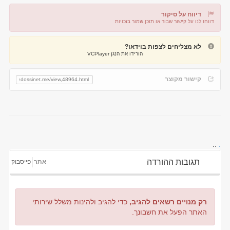
דיווח על סיקור
דווחו לנו על קישור שבור או תוכן שמור בזכויות
דיווח על קישור שבור
דיווח על תוכן מפר זכויות
לא מצליחים לצפות בוידאו?
הורידו את הנגן VCPlayer
קישור מקוצר
..
.
תגובות ההורדה
אתר
פייסבוק
רק מנויים רשאים להגיב,
כדי להגיב ולהינות משלל שירותי
האתר הפעל את חשבונך.