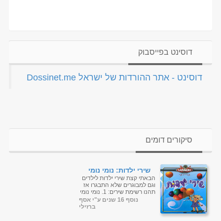
דוסינט בפייסבוק
‏דוסינט - אתר ההורדות של ישראל Dossinet.me‏
סיקורים דומים
שירי ילדות: נומי נומי
ועוד...
הבאתי קצת שירי ילדות לילדים
וגם למבוגרים שלא התבגרו אז
תהנו רשימת שירים: 1. נומי נומי
2. אבא ונועה 3. ירח 4. האיש
נוסף 16 שנים ע"י אסף
על הירח 5...
ברזילי