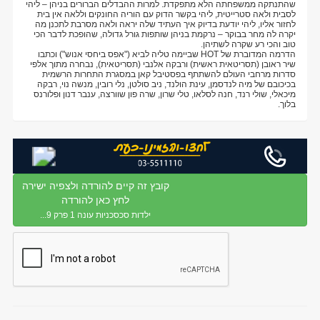
שהתנתקה ממשפחתה הלא מתפקדת. למרות ההבדלים הברורים בניהן – ליהי
לסבית ולאה סטרייטית, ליהי בקשר הדוק עם הוריה החונקים וללאה אין בית
לחזור אליו, ליהי יודעת בדיוק איך העתיד שלה יראה ולאה מסרבת לתכנן מה
יקרה לה מחר בבוקר – נרקמת בניהן שותפות גורל גדולה, שהופכת לדבר הכי
טוב והכי רע שקרה לשתיהן.
הדרמה המדוברת של HOT שביימה טליה לביא ("אפס ביחסי אנוש") וכתבו
שיר ראובן (תסריטאית ראשית) ורבקה אלנבי (תסריטאית), נבחרה מתוך אלפי
סדרות מרחבי העולם להשתתף בפסטיבל קאן במסגרת התחרות הרשמית
בכיכובם של מיה לנדסמן, עינת הולנד, ניב סולטן, נלי רובין, מנשה נוי, רבקה
מיכאלי, שולי רנד, חנה לסלאו, טלי שרון, שרה פון שוורצה, ענבר דנון ופלורנס
בלוך.
קובץ זה קיים להורדה ולצפיה ישירה
לחץ כאן להורדה
ילדות סכסכניות עונה 1 פרק 9...