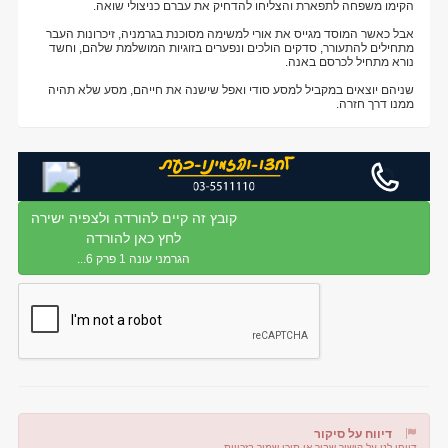
הקימו משפחה לתפארת והצליחו להדחיק את עברם כניצולי שואה.
אבל כאשר המוסד מגייס את אורי למשימה מסוכנת בגרמניה, זיכרונות העבר
מתחילים להתעורר, סדקים הולכים ונפערים בזוגיות המושלמת שלהם, וחשד
נורא מתחיל לכרסם באנה.
שניהם יוצאים במקביל למסע סודי ואפל שישנה את חייהם, מסע שלא תהיה
ממנו דרך חזרה.
קובץ זה קיים להורדה ולצפיה ישירה
לחץ כאן להורדה
הגרמני עונה 1 פרק 6...
דיווח על סיקור
דווחו לנו על קישור שבור או תוכן שמור בזכויות