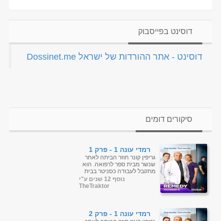
דוסינט בפייסבוק
‏דוסינט - אתר ההורדות של ישראל Dossinet.me‏
סיקורים דומים
רמדי עונה 1 - פרק 1
גריפין קונר חוזר הביתה לאחר
שנשר מבית ספר לרפואה. הוא
מתקבל לעבודה כסניטר בבית
החולים שבו אביו, מנהל בית
נוסף 12 שנים ע"י
החולים, ואחיותיו, אחות
TheTraktor
ומנתחת. ...
רמדי עונה 1 - פרק 2