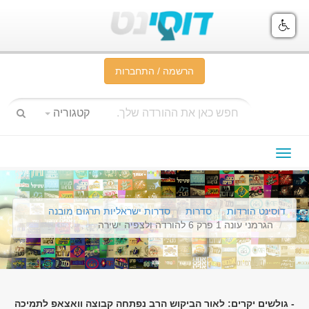
הרשמה / התחברות
קטגוריה
תפריט
ניווט
דוסינט הורדות
סדרות
סדרות ישראליות תרגום מובנה
הגרמני עונה 1 פרק 6 להורדה ולצפיה ישירה
- גולשים יקרים: לאור הביקוש הרב נפתחה קבוצה וואצאפ לתמיכה