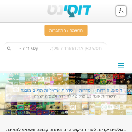
הרשמה / התחברות
קטגוריה
תפריט
ניווט
דוסינט הורדות
סדרות
סדרות ישראליות תרגום מובנה
הישרדות עונה 13 פרק 42 להורדה ולצפיה ישירה
- גולשים יקרים: לאור הביקוש הרב נפתחה קבוצה וואצאפ לתמיכה