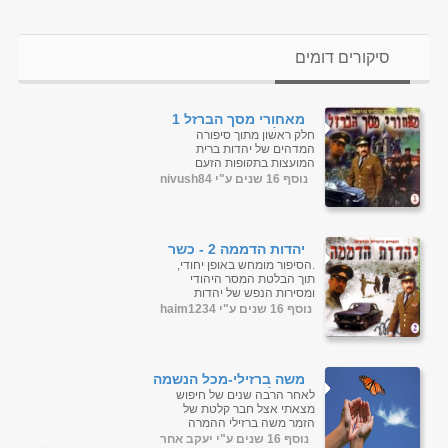
סיקורים דומים
מאחורי מסך הברזל 1
(החלק השני הוא יהדות
חלק ראשון מתוך סיפורה
הדממה)
המדהים של יהדות ברית
המועצות בתקופות הזעם
הקשות.חברת "האחים גרובייס"
נוסף 16 שנים ע"י nivush84
נסעה למקומות האותנטיים,
וערכה את ההס...
יהדות הדממה 2 - כשר
.הסיפור מומחש באופן יחודי,
תוך הבלטת המסר היהודי
ומסירות הנפש של יהדות
הדממה מאחורי מסך הברזל.
נוסף 16 שנים ע"י haim1234
הפעלת הקובץ היא דרך נגן...
משה ברזילי-מכל הנשמה
[א.מלא]
לאחר הרבה שנים של חיפוש
מצאתי אצל חבר קלטת של
הזמר משה ברזילי ההמרה
והעריכה מקצועית ודיגיטאלית
נוסף 16 שנים ע"י יעקב אחר