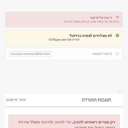
דיווח על סיקור
דווחו לנו על קישור שבור או תוכן שמור בזכויות
דיווח על קישור שבור
דיווח על תוכן מפר זכויות
לא מצליחים לצפות בוידאו?
הורידו את הנגן VCPlayer
קישור מקוצר
..
.
תגובות ההורדה
אתר
פייסבוק
רק מנויים רשאים להגיב,
כדי להגיב ולהינות משלל שירותי
האתר הפעל את חשבונך.