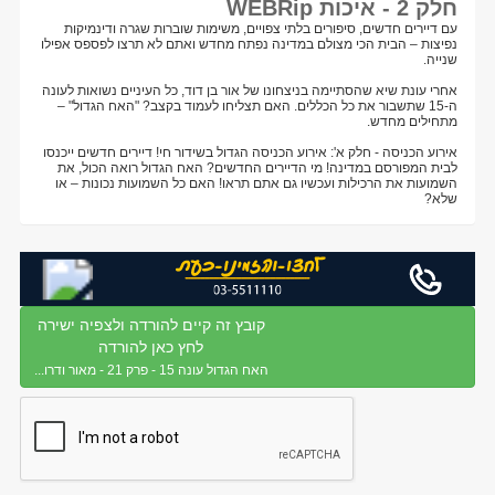
חלק 2 - איכות WEBRip
עם דיירים חדשים, סיפורים בלתי צפויים, משימות שוברות שגרה ודינמיקות
נפיצות – הבית הכי מצולם במדינה נפתח מחדש ואתם לא תרצו לפספס אפילו
שנייה.
אחרי עונת שיא שהסתיימה בניצחונו של אור בן דוד, כל העיניים נשואות לעונה
ה-15 שתשבור את כל הכללים. האם תצליחו לעמוד בקצב? "האח הגדול" –
מתחילים מחדש.
אירוע הכניסה - חלק א': אירוע הכניסה הגדול בשידור חי! דיירים חדשים ייכנסו
לבית המפורסם במדינה! מי הדיירים החדשים? האח הגדול רואה הכול, את
השמועות את הרכילות ועכשיו גם אתם תראו! האם כל השמועות נכונות – או
שלא?
קובץ זה קיים להורדה ולצפיה ישירה
לחץ כאן להורדה
האח הגדול עונה 15 - פרק 21 - מאור ודרו...