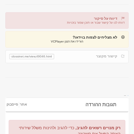
דיווח על סיקור
דווחו לנו על קישור שבור או תוכן שמור בזכויות
דיווח על קישור שבור
דיווח על תוכן מפר זכויות
לא מצליחים לצפות בוידאו?
הורידו את הנגן VCPlayer
קישור מקוצר
..
.
תגובות ההורדה
אתר
פייסבוק
רק מנויים רשאים להגיב,
כדי להגיב ולהינות משלל שירותי
האתר הפעל את חשבונך.