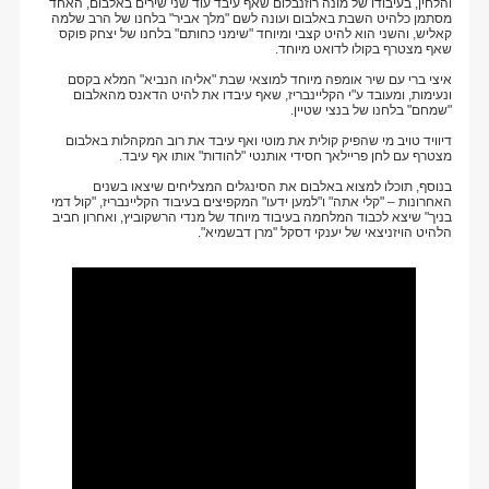
והלחין, בעיבודו של מונה רוזנבלום שאף עיבד עוד שני שירים באלבום, האחד
מסתמן כלהיט השבת באלבום ועונה לשם "מלך אביר" בלחנו של הרב שלמה
קאליש, והשני הוא להיט קצבי ומיוחד "שימני כחותם" בלחנו של יצחק פוקס
שאף מצטרף בקולו לדואט מיוחד.
איצי ברי עם שיר אומפה מיוחד למוצאי שבת "אליהו הנביא" המלא בקסם
ונעימות, ומעובד ע"י הקליינבריז, שאף עיבדו את להיט הדאנס מהאלבום
"שמחם" בלחנו של בנצי שטיין.
דיוויד טויב מי שהפיק קולית את מוטי ואף עיבד את רוב המקהלות באלבום
מצטרף עם לחן פריילאך חסידי אותנטי "להודות" אותו אף עיבד.
בנוסף, תוכלו למצוא באלבום את הסינגלים המצליחים שיצאו בשנים
האחרונות – "קלי אתה" ו"למען ידעו" המקפיצים בעיבוד הקליינבריז, "קול דמי
בניך" שיצא לכבוד המלחמה בעיבוד מיוחד של מנדי הרשקוביץ, ואחרון חביב
הלהיט הויזניצאי של יענקי דסקל "מרן דבשמיא".