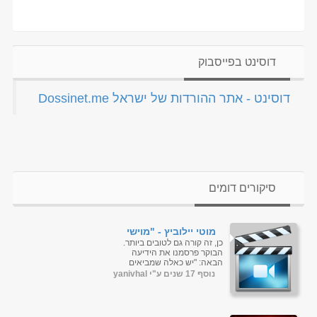
דוסינט בפייסבוק
‏דוסינט - אתר ההורדות של ישראל Dossinet.me‏
סיקורים דומים
מוטי יילוביץ - "מוישי
מוישי" - חדש
כן, זה קורה גם לטובים ביותר.
הבוקר פרסמנו את הידיעה
הבאה: "יש כאלה שמביאים
צ"קים לחתונה, ליפא שמלצר
נוסף 17 שנים ע"י yanivhal
החליט פשוט להקליט שיר.
מדובר בחתונה...