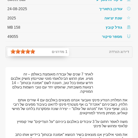
עודכן בתאריך
24-08-2025
שנת יציאה
2025
גודל קובץ
158 MB
מספר סיקור
49055
דירוג הורדה
1 מדרגים
לאחר 7 שנים של עבודה מאומצת באולפן – זה
מגיע. אמן הרגש הבינלאומי מוטי שטיינמץ משיק אלבום
חדש עמוס בכל טוב, העונה לשם "אמונה ובטחון" – 14
רצועות משובחות, שהופקו יחד עם טובי השמות בעולם
המוזיקה.
את המלחין הנודע פינקי וועבער אנחנו מוצאים באלבום עם 4 שירים אותם
הלחין, כשביניהם "אזכרה" בו אף מצטרף פינקי לדואט בעיבוד מפעים של רובי
בנט, שאף עיבד את "מנהגו של עולם" – יצירה שונה ומסקרנת בלחנו של מוישי
קאליש, ממתק מיוחד למוזיקאים.
משה לאופר חתום על 3 עיבודים באלבום ביניהם "על הצדיקים" שיר קומזיץ
קלאסי ומרגש של פינקי
את מוטי אילוביץ אנו מוצאים בשיר הנושא "אמונה ובטחון" ביידיש אותו כתב