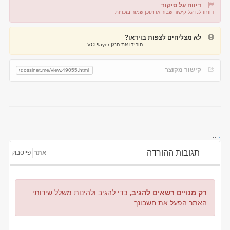
דיווח על סיקור
דווחו לנו על קישור שבור או תוכן שמור בזכויות
דיווח על קישור שבור
דיווח על תוכן מפר זכויות
לא מצליחים לצפות בוידאו?
הורידו את הנגן VCPlayer
קישור מקוצר
..
.
תגובות ההורדה
אתר
פייסבוק
רק מנויים רשאים להגיב,
כדי להגיב ולהינות משלל שירותי
האתר הפעל את חשבונך.