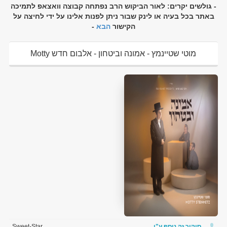
- גולשים יקרים: לאור הביקוש הרב נפתחה קבוצה וואצאפ לתמיכה
באתר בכל בעיה או לינק שבור ניתן לפנות אלינו על ידי לחיצה על
הקישור
הבא
-
מוטי שטיינמץ - אמונה וביטחון - אלבום חדש Motty
Steinmetz - Emunah U'bitachon להורדה ולצפיה ישירה
סיקור זה נוסף ע"י
Sweet-Star