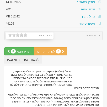
עודכן בתאריך
14-09-2025
שנת יציאה
2025
גודל קובץ
512.42 MB
מספר סיקור
49105
דירוג הורדה
לא דורג עדיין
לפרק הקודם
לפרק הבא
8
6
לעמוד הסדרה חזי ובניו
כשאלי (אליהו) יחזקאל בת הזקונים של חזי יחזקאל,
עיראקי למהדרין ואב לארבע בנות שמנהל מוסך בשם
״חזי ובניו״, הורסת בטעות את החתונה של אחותה,
היא ואחיותיה מתבשרות על קללה משפחתית – עד
שאלי הקטנה לא תתחתן, אף אחת מהאחיות שלה לא
תעמוד מתחת לחופה.
ארבע האחיות לבית משפחת יחזקאל (ריקי, אתי, מירי, ואלי), הנכדה רויאל ושתי
הגיסות הקשישות והמטורללות (שושנה וסוסו) שמתגוררות יחדיו עם חזי בבית
משפחת יחזקאל, יוצאות למסע במטרה להסיר את הקללה – ובדרך חושפות
סוד משפחתי שהיה אמור ללכת עם אמן המנוחה לקבר.