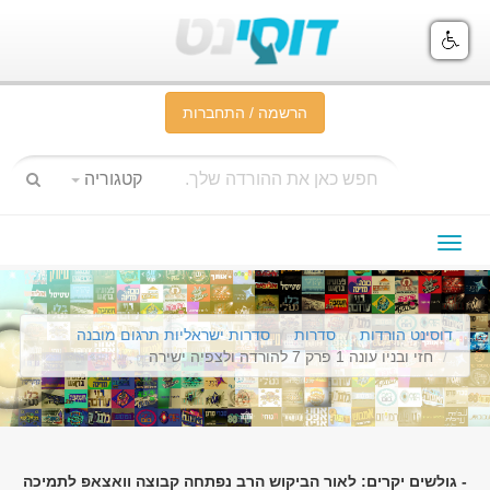
הרשמה / התחברות
קטגוריה
תפריט
ניווט
דוסינט הורדות
סדרות
סדרות ישראליות תרגום מובנה
חזי ובניו עונה 1 פרק 7 להורדה ולצפיה ישירה
- גולשים יקרים: לאור הביקוש הרב נפתחה קבוצה וואצאפ לתמיכה