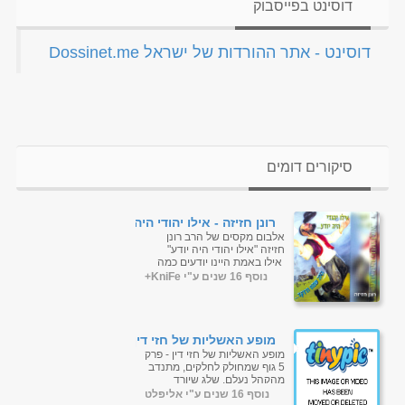
דוסינט בפייסבוק
‏דוסינט - אתר ההורדות של ישראל Dossinet.me‏
סיקורים דומים
רונן חזיזה - אילו יהודי היה
יודע
אלבום מקסים של הרב רונן
חזיזה "אילו יהודי היה יודע"
אילו באמת היינו יודעים כמה
השם אוהב אותנו :) ...
נוסף 16 שנים ע"י KniFe+
מופע האשליות של חזי דין
- פרק 5
מופע האשליות של חזי דין - פרק
5 גוף שמחולק לחלקים, מתנדב
מהקהל נעלם, שלג שיורד
באמצע הקיץ. נשמע לכם
נוסף 16 שנים ע"י אליפלט
קסום? הקוסם חזי דין בתוכנית