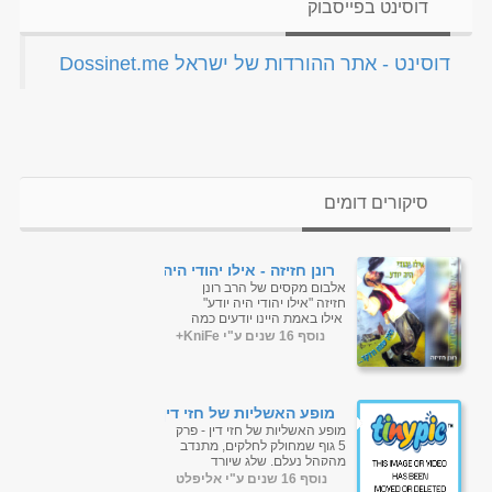
דוסינט בפייסבוק
‏דוסינט - אתר ההורדות של ישראל Dossinet.me‏
סיקורים דומים
רונן חזיזה - אילו יהודי היה
יודע
אלבום מקסים של הרב רונן
חזיזה "אילו יהודי היה יודע"
אילו באמת היינו יודעים כמה
השם אוהב אותנו :) ...
נוסף 16 שנים ע"י KniFe+
מופע האשליות של חזי דין
- פרק 5
מופע האשליות של חזי דין - פרק
5 גוף שמחולק לחלקים, מתנדב
מהקהל נעלם, שלג שיורד
באמצע הקיץ. נשמע לכם
נוסף 16 שנים ע"י אליפלט
קסום? הקוסם חזי דין בתוכנית