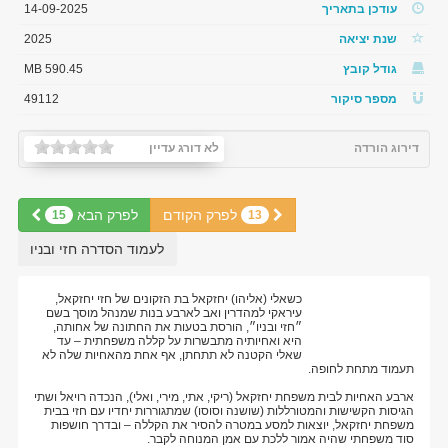
עודכן בתאריך
14-09-2025
שנת יציאה
2025
גודל קובץ
590.45 MB
מספר סיקור
49112
דירוג הורדה
לא דורג עדיין
לפרק הקודם
לפרק הבא
15
13
לעמוד הסדרה חזי ובניו
כשאלי (אליהו) יחזקאל בת הזקונים של חזי יחזקאל,
עיראקי למהדרין ואב לארבע בנות שמנהל מוסך בשם
״חזי ובניו״, הורסת בטעות את החתונה של אחותה,
היא ואחיותיה מתבשרות על קללה משפחתית – עד
שאלי הקטנה לא תתחתן, אף אחת מהאחיות שלה לא
תעמוד מתחת לחופה.
ארבע האחיות לבית משפחת יחזקאל (ריקי, אתי, מירי, ואלי), הנכדה רויאל ושתי
הגיסות הקשישות והמטורללות (שושנה וסוסו) שמתגוררות יחדיו עם חזי בבית
משפחת יחזקאל, יוצאות למסע במטרה להסיר את הקללה – ובדרך חושפות
סוד משפחתי שהיה אמור ללכת עם אמן המנוחה לקבר.