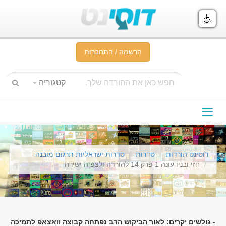
הרשמה / התחברות
קטגוריה
תפריט
ניווט
דוסינט הורדות
סדרות
סדרות ישראליות תרגום מובנה
חזי ובניו עונה 1 פרק 14 להורדה ולצפיה ישירה
- גולשים יקרים: לאור הביקוש הרב נפתחה קבוצה וואצאפ לתמיכה