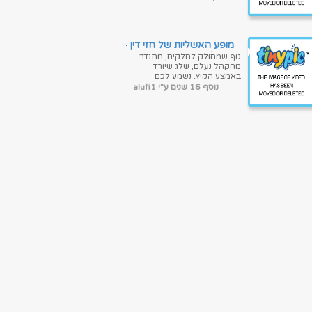
לכם קסום? הקוסם חזי דין
בתוכנית נוצצת...
מופע האשליות של חזי דין -
פרק 4
גוף שמחולק לחלקים, מתנדב
מהקהל נעלם, שלג שיורד
באמצע הקיץ. נשמע לכם
קסום? הקוסם חזי דין בתוכנית
נוסף 16 שנים ע"י alufi1
נוצצת במיוחד מבצע את מיטב
קסמיו מול קהל ח...