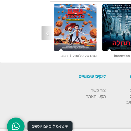
›
גשם של פלאפל 1 דיבוב
כמו גדולים (קלאסיקה עם
אריק איינשטיין)
לינקים שימושיים
צור קשר
תקנון האתר
שב
💬 צ'אט לייב עם גולשים