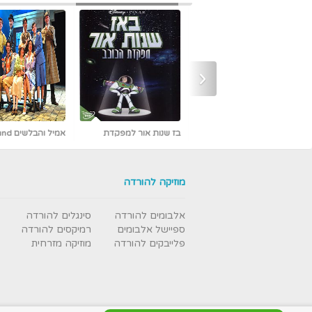
‹
אמיל והבלשים Emil und
אבי פרץ - כמו אש -
die Detektive מדובב [נדיר]
חדש ובלעדי
מוזיקה להורדה
אלבומים להורדה
סינגלים להורדה
ספיישל אלבומים
רמיקסים להורדה
פלייבקים להורדה
מוזיקה מזרחית
עבודת נמלים - תרגום מובנה
- איכות DVDRip