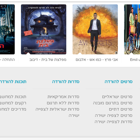
 אלבום
מפלצת של בית - דיבוב
התחלה - Inception
לעברית
ראשונים ברשת [כולל צפייה
עברי
ישירה]
סרטים להורדה
סדרות להורדה
תוכנות להורדה
סרטים ישראליים
סדרות אמריקאיות
תוכנות למחשב
סרטים בתרגום מובנה
סדרות ללא תרגום
רקעים למחשב
סרטים דתיים
סדרות ישראליות לצפייה
מדריכים למח
סרטים לצפיה ישירה
ישירה
סדרות לצפייה ישירה