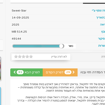
ה נוסף ע"י
Sweet-Star
בתאריך
14-09-2025
יאה
2025
בץ
514.25 MB
יקור
49144
שרות
דה
לא דורג עדיין
 הסדרה חזי ובניו
לפרק הקודם
לפרק הבא
31
29
קונים של חזי יחזקאל, עיראקי למהדרין ואב לארבע בנות שמנהל מוסך
עות את החתונה של אחותה, היא ואחיותיה מתבשרות על קללה משפחתית –
אף אחת מהאחיות שלה לא תעמוד מתחת לחופה.
אל (ריקי, אתי, מירי, ואלי), הנכדה רויאל ושתי הגיסות הקשישות
חזי בבית משפחת יחזקאל, יוצאות למסע במטרה להסיר את הקללה – ובדרך
וחה לקבר.