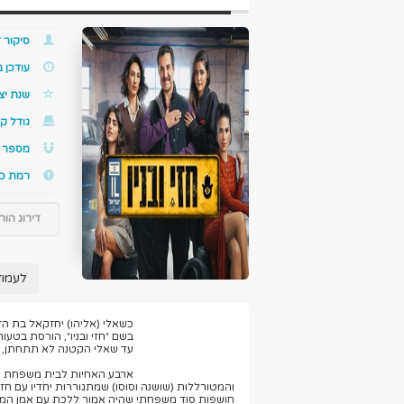
סיקור ז
עודכן 
שנת יצ
גודל קו
מספר ס
רמת כ
דירוג הור
לעמוד
כשאלי (אליהו) יחזקאל בת הז
בשם ״חזי ובניו״, הורסת בט
עד שאלי הקטנה לא תתחתן, 
ארבע האחיות לבית משפחת יחזק
והמטורללות (שושנה וסוסו) שמתגוררות יחדיו עם 
חושפות סוד משפחתי שהיה אמור ללכת עם אמן המנ