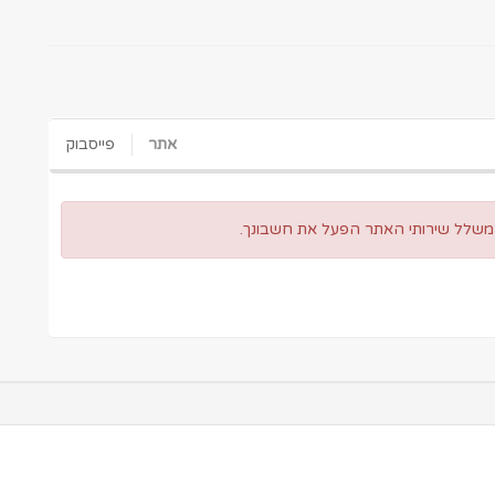
אתר
פייסבוק
 משלל שירותי האתר הפעל את חשבונך.