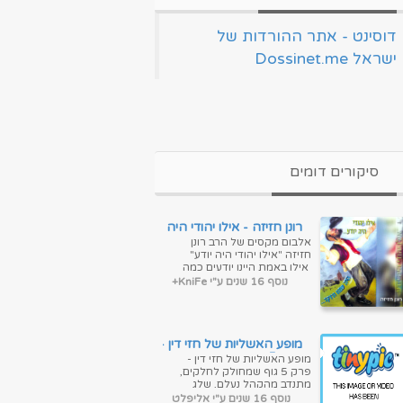
‏דוסינט - אתר ההורדות של
ישראל Dossinet.me‏
סיקורים דומים
רונן חזיזה - אילו יהודי היה
יודע
אלבום מקסים של הרב רונן
חזיזה "אילו יהודי היה יודע"
אילו באמת היינו יודעים כמה
השם אוהב אותנו :) ...
נוסף 16 שנים ע"י KniFe+
מופע האשליות של חזי דין -
פרק 5
מופע האשליות של חזי דין -
פרק 5 גוף שמחולק לחלקים,
מתנדב מהקהל נעלם, שלג
שיורד באמצע הקיץ. נשמע
נוסף 16 שנים ע"י אליפלט