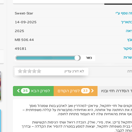
ה נוסף ע"י
Sweet-Star
בתאריך
14-09-2025
יאה
2025
בץ
506.44 MB
יקור
49181
שרות
דה
לא דורג עדיין
 הסדרה חזי ובניו
לפרק הקודם
לפרק הבא
35
33
קונים של חזי יחזקאל, עיראקי למהדרין ואב לארבע בנות שמנהל מוסך
עות את החתונה של אחותה, היא ואחיותיה מתבשרות על קללה משפחתית –
אף אחת מהאחיות שלה לא תעמוד מתחת לחופה.
אל (ריקי, אתי, מירי, ואלי), הנכדה רויאל ושתי הגיסות הקשישות
חזי בבית משפחת יחזקאל, יוצאות למסע במטרה להסיר את הקללה – ובדרך
וחה לקבר.