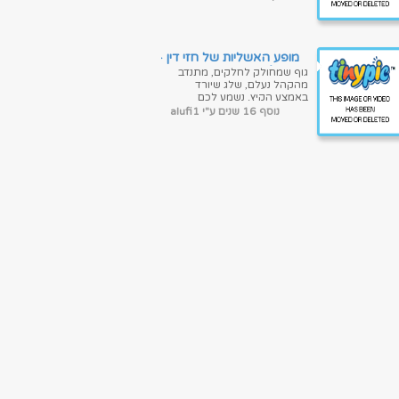
לכם קסום? הקוסם חזי דין
בתוכנית נוצצת...
מופע האשליות של חזי דין -
פרק 4
גוף שמחולק לחלקים, מתנדב
מהקהל נעלם, שלג שיורד
באמצע הקיץ. נשמע לכם
קסום? הקוסם חזי דין בתוכנית
נוסף 16 שנים ע"י alufi1
נוצצת במיוחד מבצע את מיטב
קסמיו מול קהל ח...