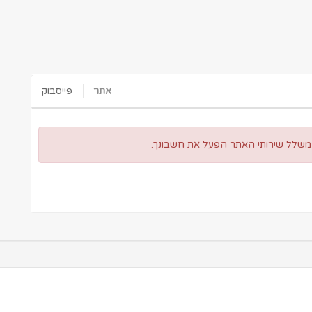
אתר
פייסבוק
 משלל שירותי האתר הפעל את חשבונך.