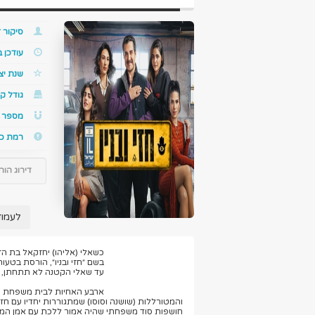
סיקור ז
עודכן 
שנת יצ
גודל קו
מספר ס
רמת כ
דירוג הור
לעמוד
כשאלי (אליהו) יחזקאל בת הז
בשם ״חזי ובניו״, הורסת בט
עד שאלי הקטנה לא תתחתן, 
ארבע האחיות לבית משפחת יחזק
והמטורללות (שושנה וסוסו) שמתגוררות יחדיו עם 
חושפות סוד משפחתי שהיה אמור ללכת עם אמן המנ