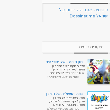
‏דוסינט - אתר ההורדות של
ישראל Dossinet.me‏
סיקורים דומים
רונן חזיזה - אילו יהודי היה
יודע
אלבום מקסים של הרב רונן
חזיזה "אילו יהודי היה יודע"
אילו באמת היינו יודעים כמה
השם אוהב אותנו :) ...
נוסף 16 שנים ע"י KniFe+
מופע האשליות של חזי דין -
פרק 5
מופע האשליות של חזי דין -
פרק 5 גוף שמחולק לחלקים,
מתנדב מהקהל נעלם, שלג
שיורד באמצע הקיץ. נשמע
נוסף 16 שנים ע"י אליפלט