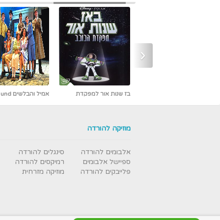
‹
אמיל והבלשים Emil und
אבי פרץ - כמו אש -
die Detektive מדובב [נדיר]
חדש ובלעדי
מוזיקה להורדה
אלבומים להורדה
סינגלים להורדה
ספיישל אלבומים
רמיקסים להורדה
פלייבקים להורדה
מוזיקה מזרחית
עבודת נמלים - תרגום מובנה
- איכות DVDRip