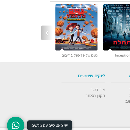
›
גשם של פלאפל 1 דיבוב
כמו גדולים (קלאסיקה עם
אריק איינשטיין)
לינקים שימושיים
צור קשר
תקנון האתר
שב
💬 צ'אט לייב עם גולשים