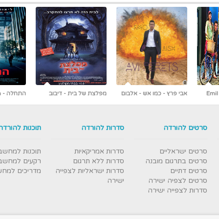
 אלבום
מפלצת של בית - דיבוב
התחלה - Inception
לעברית
ראשונים ברשת [כולל צפייה
עברי
ישירה]
סרטים להורדה
סדרות להורדה
תוכנות להורדה
סרטים ישראליים
סדרות אמריקאיות
תוכנות למחשב
סרטים בתרגום מובנה
סדרות ללא תרגום
רקעים למחשב
סרטים דתיים
סדרות ישראליות לצפייה
מדריכים למח
סרטים לצפיה ישירה
ישירה
סדרות לצפייה ישירה