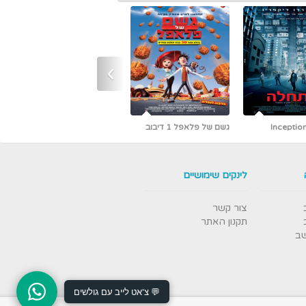
›
גשם של פלאפל 1 דיבוב
כמו גדולים (קלאסיקה עם
אריק איינשטיין)
לינקים שימושיים
צור קשר
תקנון האתר
שב
💬 צ'אט לייב עם גולשים