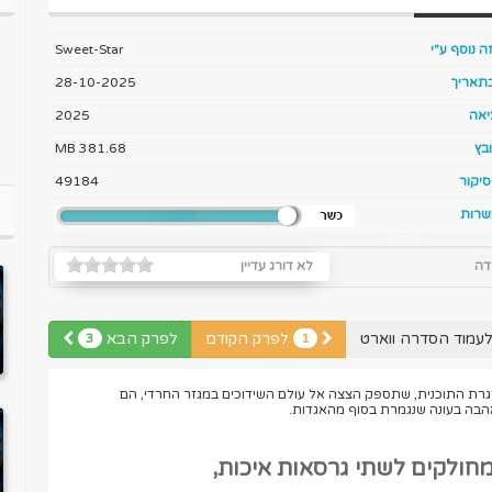
ה נוסף ע"י
Sweet-Star
בתאריך
28-10-2025
יאה
2025
בץ
381.68 MB
יקור
49184
שרות
דה
לא דורג עדיין
עמוד הסדרה ווארט
לפרק הקודם
לפרק הבא
3
1
גרת התוכנית, שתספק הצצה אל עולם השידוכים במגזר החרדי, הם
אהבה בעונה שנגמרת בסוף מהאגדות.
מחולקים לשתי גרסאות איכות,