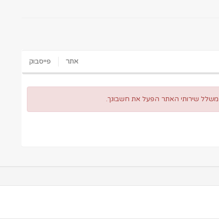
אתר
פייסבוק
 משלל שירותי האתר הפעל את חשבונך.