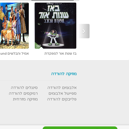
‹
אמיל והבלשים Emil und
אבי פרץ - כמו אש -
die Detektive מדובב [נדיר]
חדש ובלעדי
מוזיקה להורדה
אלבומים להורדה
סינגלים להורדה
ספיישל אלבומים
רמיקסים להורדה
פלייבקים להורדה
מוזיקה מזרחית
עבודת נמלים - תרגום מובנה
- איכות DVDRip