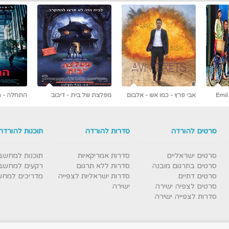
 אלבום
מפלצת של בית - דיבוב
התחלה - Inception
לעברית
ראשונים ברשת [כולל צפייה
עברי
ישירה]
סרטים להורדה
סדרות להורדה
תוכנות להורדה
סרטים ישראליים
סדרות אמריקאיות
תוכנות למחשב
סרטים בתרגום מובנה
סדרות ללא תרגום
רקעים למחשב
סרטים דתיים
סדרות ישראליות לצפייה
מדריכים למח
סרטים לצפיה ישירה
ישירה
סדרות לצפייה ישירה