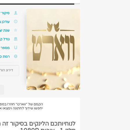
סיקור ז
עודכן 
שנת יצ
גודל קו
מספר ס
רמת כ
דירוג הור
ל
הקסם של "ווארט" חוזר! במס
יחפשו שידוך לחתונה וימצאו 
לנוחיותכם הלינקים בסיקור זה 